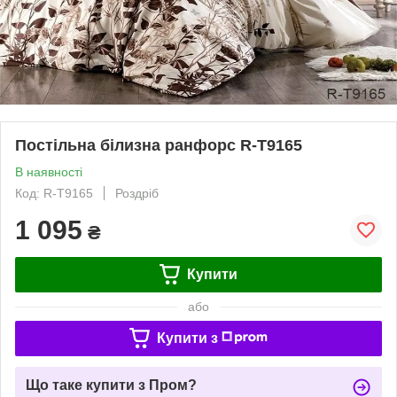
Постільна білизна ранфорс R-T9165
В наявності
Код: R-T9165
Роздріб
1 095
₴
Купити
або
Купити з
Що таке купити з Пром?