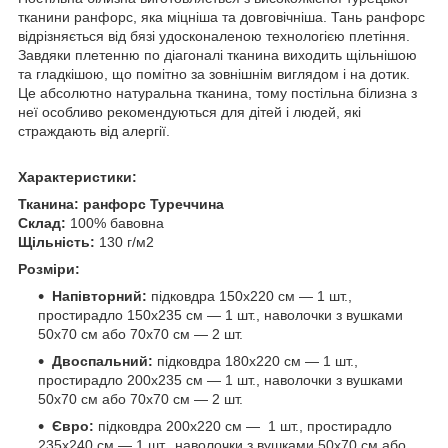
тканини ранфорс, яка міцніша та довговічніша. Тань ранфорс
відрізняється від бязі удосконаленою технологією плетіння.
Завдяки плетенню по діагоналі тканина виходить щільнішою
та гладкішою, що помітно за зовнішнім виглядом і на дотик.
Це абсолютно натуральна тканина, тому постільна білизна з
неї особливо рекомендуються для дітей і людей, які
страждають від алергії.
Характеристики:
Тканина:
ранфорс Туреччина
Склад:
100% бавовна
Щільність:
130 г/м2
Розміри:
Напівторний:
підковдра 150х220 см — 1 шт.,
простирадло 150х235 см — 1 шт., наволочки з вушками
50х70 см або 70х70 см — 2 шт.
Двоспальний:
підковдра 180х220 см — 1 шт.,
простирадло 200х235 см — 1 шт., наволочки з вушками
50х70 см або 70х70 см — 2 шт.
Євро:
підковдра 200х220 см — 1 шт., простирадло
235х240 см — 1 шт., наволочки з вушками 50х70 см або