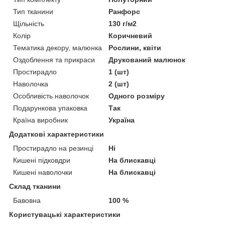
Тип тканини
Ранфорс
Щільність
130 г/м2
Колір
Коричневий
Тематика декору, малюнка
Рослини, квіти
Оздоблення та прикраси
Друкований малюнок
Простирадло
1 (шт)
Наволочка
2 (шт)
Особливість наволочок
Одного розміру
Подарункова упаковка
Так
Країна виробник
Україна
Додаткові характеристики
Простирадло на резинці
Ні
Кишені підковдри
На блискавці
Кишені наволочки
На блискавці
Склад тканини
Бавовна
100 %
Користувацькі характеристики