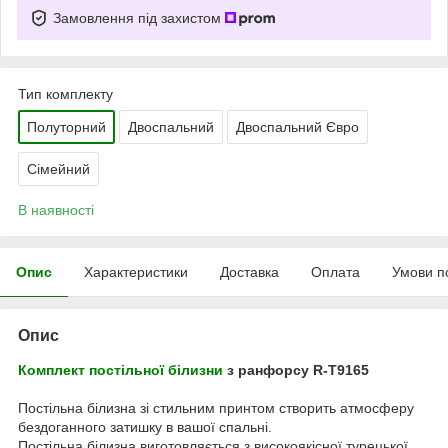
Замовлення під захистом
Тип комплекту
Полуторний
Двоспальний
Двоспальний Євро
Сімейний
В наявності
Опис
Характеристики
Доставка
Оплата
Умови п
Опис
Комплект постільної білизни
з ранфорсу R-T9165
Постільна білизна зі стильним принтом створить атмосферу
бездоганного затишку в вашої спальні.
Постільна білизна виготовляється з високоякісної турецької