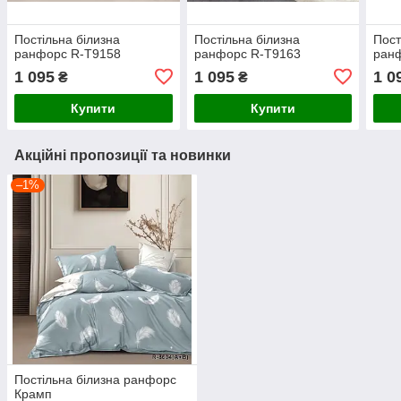
Постільна білизна
Постільна білизна
Пост
ранфорс R-T9158
ранфорс R-T9163
ран
1 095
1 095
1 0
₴
₴
Купити
Купити
Акційні пропозиції та новинки
–1%
Постільна білизна ранфорс
Крамп