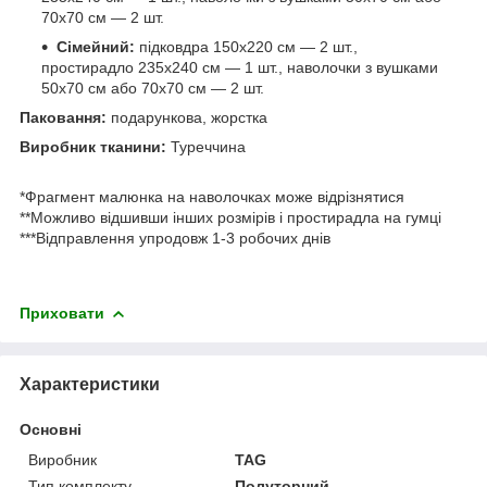
70х70 см — 2 шт.
Сімейний:
підковдра 150х220 см — 2 шт.,
простирадло 235х240 см — 1 шт., наволочки з вушками
50х70 см або 70х70 см — 2 шт.
Паковання:
подарункова, жорстка
Виробник тканини:
Туреччина
*Фрагмент малюнка на наволочках може відрізнятися
**Можливо відшивши інших розмірів і простирадла на гумці
***Відправлення упродовж 1-3 робочих днів
Приховати
Характеристики
Основні
Виробник
TAG
Тип комплекту
Полуторний