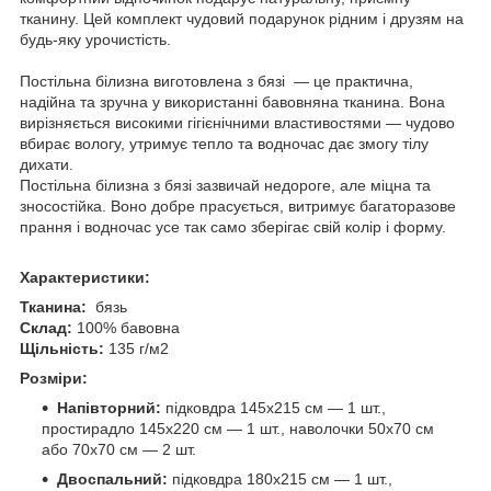
тканину. Цей комплект чудовий подарунок рідним і друзям на
будь-яку урочистість.
Постільна білизна виготовлена з бязі — це практична,
надійна та зручна у використанні бавовняна тканина. Вона
вирізняється високими гігієнічними властивостями — чудово
вбирає вологу, утримує тепло та водночас дає змогу тілу
дихати.
Постільна білизна з бязі зазвичай недороге, але міцна та
зносостійка. Воно добре прасується, витримує багаторазове
прання і водночас усе так само зберігає свій колір і форму.
Характеристики:
Тканина:
бязь
Склад:
100% бавовна
Щільність:
135 г/м2
Розміри:
Напівторний:
підковдра 145х215 см — 1 шт.,
простирадло 145х220 см — 1 шт., наволочки 50х70 см
або 70х70 см — 2 шт.
Двоспальний:
підковдра 180х215 см — 1 шт.,