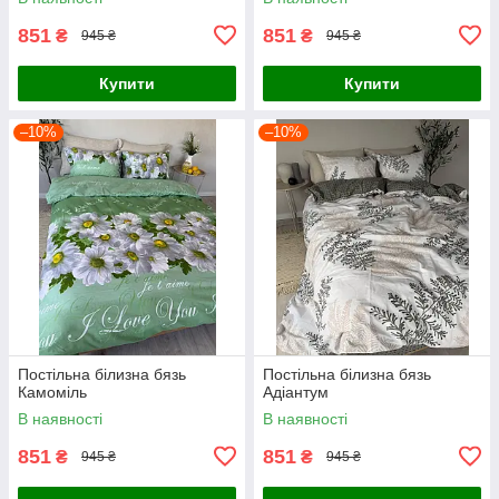
851
851
₴
₴
945 ₴
945 ₴
Купити
Купити
–10%
–10%
Постільна білизна бязь
Постільна білизна бязь
Камоміль
Адіантум
В наявності
В наявності
851
851
₴
₴
945 ₴
945 ₴