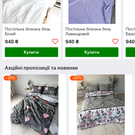
Постільна білизна бязь
Постільна білизна бязь
Пост
Білий
Лавандовий
Бірю
940
940
940
₴
₴
Купити
Купити
Акційні пропозиції та новинки
–10%
–10%