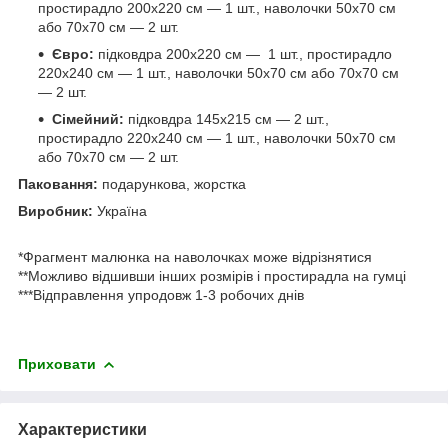
простирадло 200х220 см — 1 шт., наволочки 50х70 см
або 70х70 см — 2 шт.
Євро:
підковдра 200х220 см — 1 шт., простирадло
220х240 см — 1 шт., наволочки 50х70 см або 70х70 см
— 2 шт.
Сімейний:
підковдра 145х215 см — 2 шт.,
простирадло 220х240 см — 1 шт., наволочки 50х70 см
або 70х70 см — 2 шт.
Паковання:
подарункова, жорстка
Виробник:
Україна
*Фрагмент малюнка на наволочках може відрізнятися
**Можливо відшивши інших розмірів і простирадла на гумці
***Відправлення упродовж 1-3 робочих днів
Приховати
Характеристики