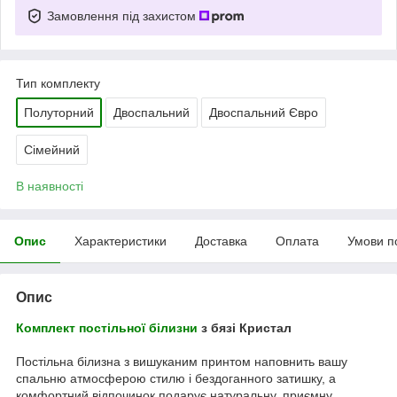
Замовлення під захистом
Тип комплекту
Полуторний
Двоспальний
Двоспальний Євро
Сімейний
В наявності
Опис
Характеристики
Доставка
Оплата
Умови п
Опис
Комплект постільної білизни
з бязі Кристал
Постільна білизна з вишуканим принтом наповнить вашу
спальню атмосферою стилю і бездоганного затишку, а
комфортний відпочинок подарує натуральну, приємну