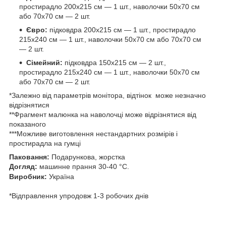
простирадло 200х215 см — 1 шт., наволочки 50х70 см
або 70х70 см — 2 шт.
Євро:
підковдра 200х215 см — 1 шт., простирадло
215х240 см — 1 шт., наволочки 50х70 см або 70х70 см
— 2 шт.
Сімейний:
підковдра 150х215 см — 2 шт.,
простирадло 215х240 см — 1 шт., наволочки 50х70 см
або 70х70 см — 2 шт.
*Залежно від параметрів монітора, відтінок може незначно
відрізнятися
**Фрагмент малюнка на наволочці може відрізнятися від
показаного
***Можливе виготовлення нестандартних розмірів і
простирадла на гумці
Паковання:
Подарункова, жорстка
Догляд:
машинне прання 30-40 °C.
Виробник:
Україна
*Відправлення упродовж 1-3 робочих днів