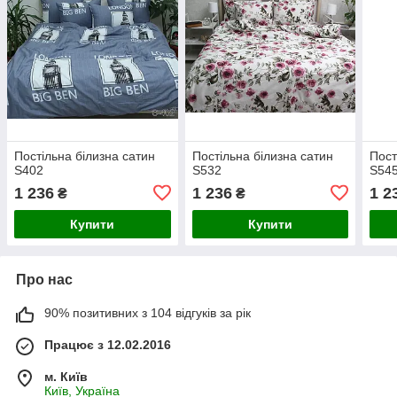
Постільна білизна сатин
Постільна білизна сатин
Пост
S402
S532
S54
1 236
1 236
1 2
₴
₴
Купити
Купити
Про нас
90% позитивних з 104 відгуків за рік
Працює з 12.02.2016
м. Київ
Київ, Україна