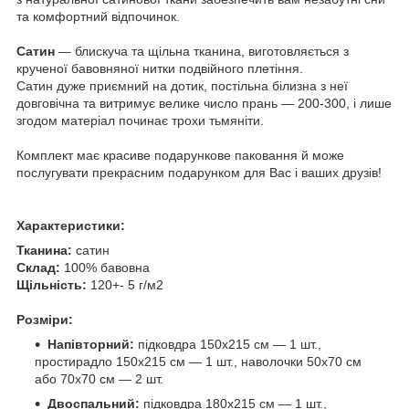
та комфортний відпочинок.
Сатин
— блискуча та щільна тканина, виготовляється з
крученої бавовняної нитки подвійного плетіння.
Сатин дуже приємний на дотик, постільна білизна з неї
довговічна та витримує велике число прань — 200-300, і лише
згодом матеріал починає трохи тьмяніти.
Комплект має красиве подарункове паковання й може
послугувати прекрасним подарунком для Вас і ваших друзів!
Характеристики:
Тканина:
сатин
Склад:
100% бавовна
Щільність:
120+- 5 г/м2
Розміри:
Напівторний:
підковдра 150х215 см — 1 шт.,
простирадло 150х215 см — 1 шт., наволочки 50х70 см
або 70х70 см — 2 шт.
Двоспальний:
підковдра 180х215 см — 1 шт.,