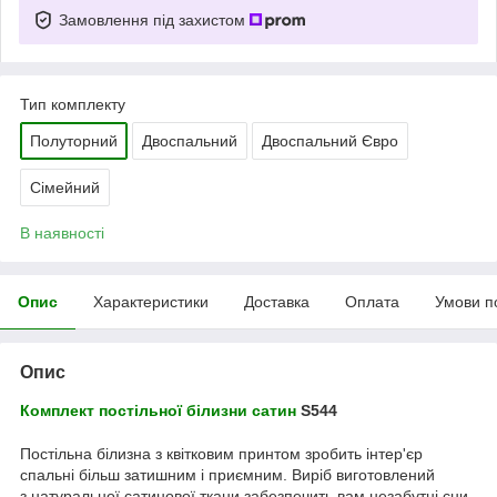
Замовлення під захистом
Тип комплекту
Полуторний
Двоспальний
Двоспальний Євро
Сімейний
В наявності
Опис
Характеристики
Доставка
Оплата
Умови п
Опис
Комплект постільної білизни
сатин
S544
Постільна білизна з квітковим принтом зробить інтер'єр
спальні більш затишним і приємним. Виріб виготовлений
з натуральної сатинової ткани забезпечить вам незабутні сни