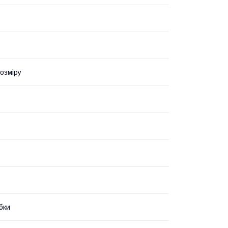
озміру
бки