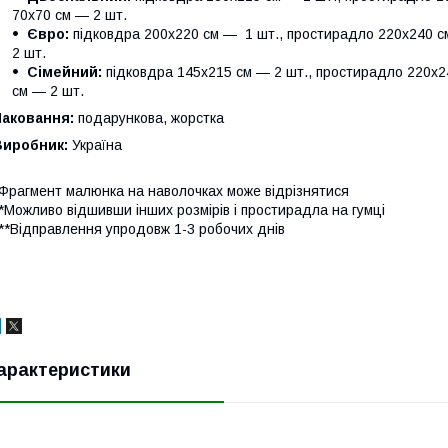
70х70 см — 2 шт.
Євро:
підковдра 200х220 см — 1 шт., простирадло 220х240 см
2 шт.
Сімейний:
підковдра 145х215 см — 2 шт., простирадло 220х24
см — 2 шт.
Паковання:
подарункова, жорстка
Виробник:
Україна
Фрагмент малюнка на наволочках може відрізнятися
*Можливо відшивши інших розмірів і простирадла на гумці
**Відправлення упродовж 1-3 робочих днів
арактеристики