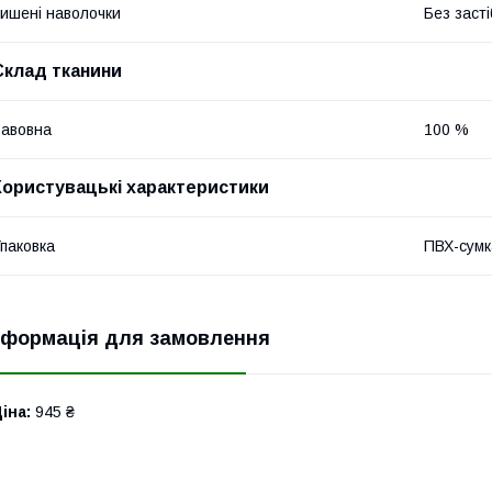
ишені наволочки
Без засті
Склад тканини
авовна
100 %
Користувацькі характеристики
паковка
ПВХ-сумк
нформація для замовлення
іна:
945 ₴