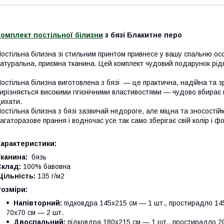
омплект постільної білизни
з бязі Блакитне перо
остільна білизна зі стильним принтом привнесе у вашу спальню ос
атуральна, приємна тканина. Цей комплект чудовий подарунок рідн
остільна білизна виготовлена з бязі — це практична, надійна та з
ирізняється високими гігієнічними властивостями — чудово вбирає 
ихати.
остільна білизна з бязі зазвичай недороге, але міцна та зносості
агаторазове прання і водночас усе так само зберігає свій колір і ф
Характеристики:
канина:
бязь
Склад:
100% бавовна
ільність:
135 г/м2
Розміри:
Напівторний:
підковдра 145х215 см — 1 шт., простирадло 145
70х70 см — 2 шт.
Двоспальний:
підковдра 180х215 см — 1 шт., простирадло 20