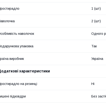
Простирадло
1 (шт)
аволочка
2 (шт)
собливість наволочок
Одного р
одарункова упаковка
Так
раїна виробник
Україна
Додаткові характеристики
ростирадло на резинці
Ні
ишені підковдри
Без засті