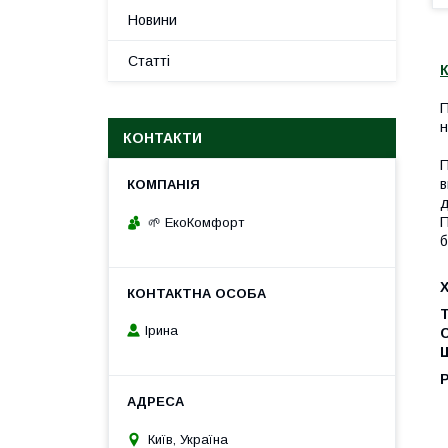
Новини
Статті
К
П
н
КОНТАКТИ
П
в
д
П
🌱 ЕкоКомфорт
б
Т
Ірина
Щ
Київ, Україна