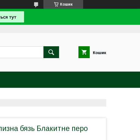
Кошик
Кошик
лизна бязь Блакитне перо