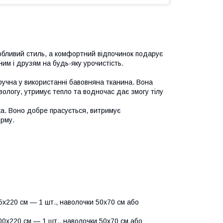
обливий стиль, а комфортний відпочинок подарує
им і друзям на будь-яку урочистість.
ручна у використанні бавовняна тканина. Вона
вологу, утримує тепло та водночас дає змогу тілу
йка. Воно добре прасується, витримує
орму.
х220 см — 1 шт., наволочки 50х70 см або
0х220 см — 1 шт., наволочки 50х70 см або