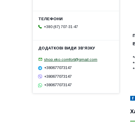
+380 (67) 707-31-47
*
shop.eko.comfort@gmail.com
*
+380677073147
*
+380677073147
+380677073147
Х