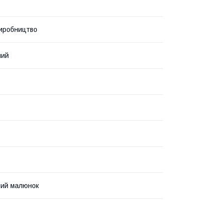
иробництво
ний
ний малюнок