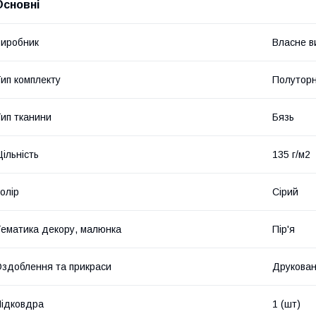
Основні
иробник
Власне в
ип комплекту
Полутор
ип тканини
Бязь
ільність
135 г/м2
олір
Сірий
ематика декору, малюнка
Пір'я
здоблення та прикраси
Друкова
ідковдра
1 (шт)