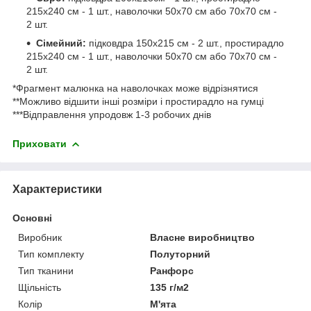
215х240 см - 1 шт., наволочки 50х70 см або 70х70 см -
2 шт.
Сімейний:
підковдра 150х215 см - 2 шт., простирадло
215х240 см - 1 шт., наволочки 50х70 см або 70х70 см -
2 шт.
*Фрагмент малюнка на наволочках може відрізнятися
**Можливо відшити інші розміри і простирадло на гумці
***Відправлення упродовж 1-3 робочих днів
Приховати
Характеристики
Основні
Виробник
Власне виробництво
Тип комплекту
Полуторний
Тип тканини
Ранфорс
Щільність
135 г/м2
Колір
М'ята