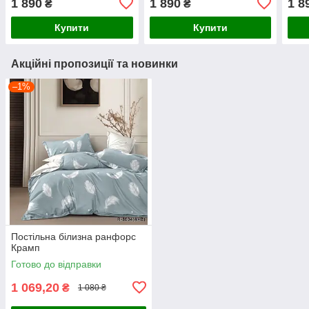
1 890
1 890
1 8
₴
₴
Купити
Купити
Акційні пропозиції та новинки
–1%
Постільна білизна ранфорс
Крамп
Готово до відправки
1 069,20
₴
1 080 ₴