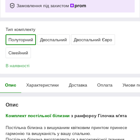
Замовлення під захистом
Тип комплекту
Полуторний
Двоспальний
Двоспальний Євро
Сімейний
В наявності
Опис
Характеристики
Доставка
Оплата
Умови п
Опис
Комплект постільної білизни
з ранфорсу Гілочка м'ята
Постільна білизна з вишуканим квітковим принтом принесе
гармонію та вишуканість у вашу спальню.
Постільна білизна виготовляється з високоякісної тканини