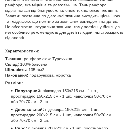
ранфорс, яка міцніша та довговічніша. Тань ранфорс
відрізняється від бязі удосконаленою технологією плетіння.
Завдяки плетенню по діагоналі тканина виходить щільнішою
та гладкішою, що помітно за зовнішнім виглядом і на дотик.
Це абсолютно натуральна тканина, тому постільну білизну з
неї особливо рекомендують для дітей і людей, які страждають
від алергії.
Характеристики:
Тканина:
ранфорс люкс Туреччина
Склад:
100% бавовна
Щільність:
135 г/м2
Паковання:
подарункова, жорстка
Розміри:
Полуторний:
підковдра 150х215 см - 1 шт.,
простирадло 150х215 см - 1 шт., наволочки 50х70 см
або 70х70 см - 2 шт.
Двоспальний:
підковдра 180х215 см - 1 шт.,
простирадло 200х215 см - 1 шт., наволочки 50х70 см
або 70х70 см - 2 шт.
Євро:
підковдра 200х215см - 1 шт., простирадло