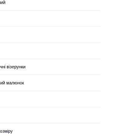
ний
чні візерунки
ний малюнок
озміру