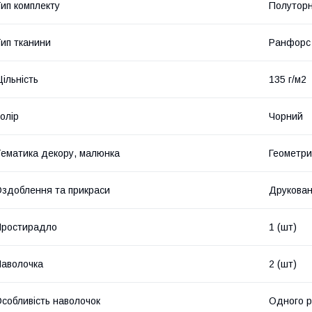
ип комплекту
Полутор
ип тканини
Ранфорс
ільність
135 г/м2
олір
Чорний
ематика декору, малюнка
Геометри
здоблення та прикраси
Друкова
Простирадло
1 (шт)
аволочка
2 (шт)
собливість наволочок
Одного р