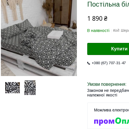
Постільна б
1 890 ₴
В наявності
Код:
Шер
Купити
+380 (67) 707-31-47
Законом не передбач
належної якості