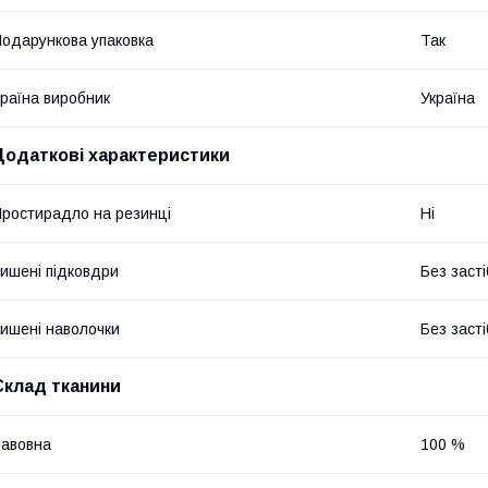
одарункова упаковка
Так
раїна виробник
Україна
Додаткові характеристики
ростирадло на резинці
Ні
ишені підковдри
Без засті
ишені наволочки
Без засті
Склад тканини
авовна
100 %