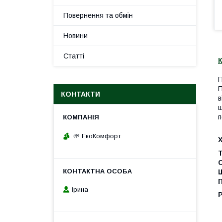
Повернення та обмін
Новини
Статті
К
П
П
КОНТАКТИ
в
щ
п
🌱 ЕкоКомфорт
Щ
Ірина