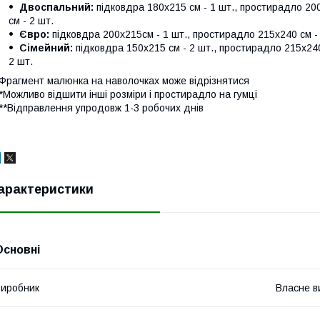
Двоспальний:
підковдра 180х215 см - 1 шт., простирадло 200
см - 2 шт.
Євро:
підковдра 200х215см - 1 шт., простирадло 215х240 см - 
Сімейний:
підковдра 150х215 см - 2 шт., простирадло 215х240 
2 шт.
Фрагмент малюнка на наволочках може відрізнятися
*Можливо відшити інші розміри і простирадло на гумці
**Відправлення упродовж 1-3 робочих днів
арактеристики
Основні
иробник
Власне в