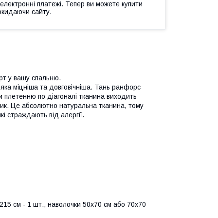
 електронні платежі. Тепер ви можете купити
окидаючи сайту.
рт у вашу спальню.
 яка міцніша та довговічніша. Тань ранфорс
ки плетенню по діагоналі тканина виходить
тик. Це абсолютно натуральна тканина, тому
кі страждають від алергії.
15 см - 1 шт., наволочки 50х70 см або 70х70