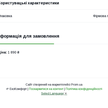
Користувацькі характеристики
паковка
Фірмова 
нформація для замовлення
іна:
1 890 ₴
Сайт створений на маркетплейсі
Prom.ua
🌱 ЕкоКомфорт |
Поскаржитися на контент
|
Політика конфіденційності
Select Language
▼