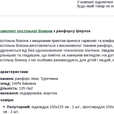
У компанії підключені
будь-який товар не п
омплект постільної білизни
з ранфорсу Шерлок
остільна білизна з вишуканим принтом принесе гармонію та комфо
остільна білизна виготовляється з високоякісної тканини ранфорс,
ідрізняється від бязі удосконаленою технологією плетіння. Завдя
ільнішою та гладкішою, що помітно за зовнішнім виглядом і на до
остільну білизну з неї особливо рекомендують для дітей і людей, я
Характеристики:
Тканина:
ранфорс люкс Туреччина
Склад:
100% бавовна
ільність:
135 г/м2
Паковання:
подарункова, жорстка
Розміри:
Полуторний:
підковдра 150х215 см - 1 шт., простирадло 150х2
см - 2 шт.