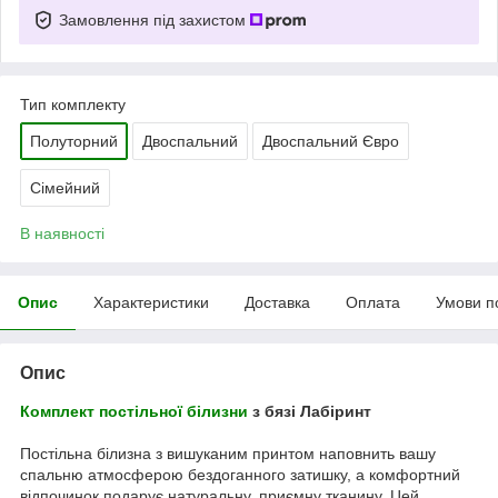
Замовлення під захистом
Тип комплекту
Полуторний
Двоспальний
Двоспальний Євро
Сімейний
В наявності
Опис
Характеристики
Доставка
Оплата
Умови п
Опис
Комплект постільної білизни
з бязі Лабіринт
Постільна білизна з вишуканим принтом наповнить вашу
спальню атмосферою бездоганного затишку, а комфортний
відпочинок подарує натуральну, приємну тканину. Цей