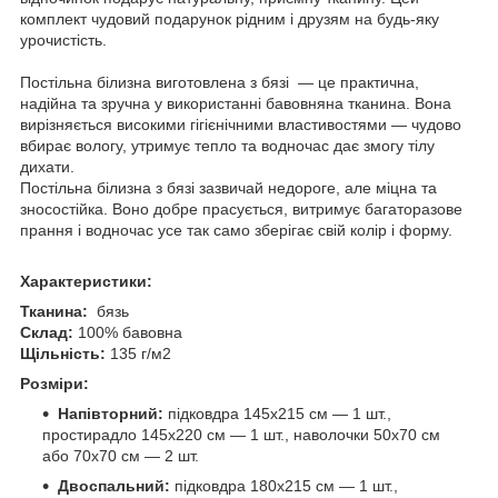
комплект чудовий подарунок рідним і друзям на будь-яку
урочистість.
Постільна білизна виготовлена з бязі — це практична,
надійна та зручна у використанні бавовняна тканина. Вона
вирізняється високими гігієнічними властивостями — чудово
вбирає вологу, утримує тепло та водночас дає змогу тілу
дихати.
Постільна білизна з бязі зазвичай недороге, але міцна та
зносостійка. Воно добре прасується, витримує багаторазове
прання і водночас усе так само зберігає свій колір і форму.
Характеристики:
Тканина:
бязь
Склад:
100% бавовна
Щільність:
135 г/м2
Розміри:
Напівторний:
підковдра 145х215 см — 1 шт.,
простирадло 145х220 см — 1 шт., наволочки 50х70 см
або 70х70 см — 2 шт.
Двоспальний:
підковдра 180х215 см — 1 шт.,