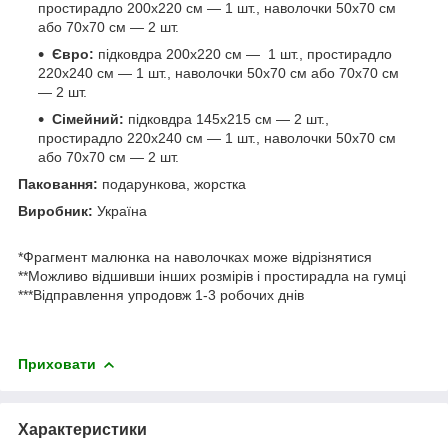
простирадло 200х220 см — 1 шт., наволочки 50х70 см
або 70х70 см — 2 шт.
Євро:
підковдра 200х220 см — 1 шт., простирадло
220х240 см — 1 шт., наволочки 50х70 см або 70х70 см
— 2 шт.
Сімейний:
підковдра 145х215 см — 2 шт.,
простирадло 220х240 см — 1 шт., наволочки 50х70 см
або 70х70 см — 2 шт.
Паковання:
подарункова, жорстка
Виробник:
Україна
*Фрагмент малюнка на наволочках може відрізнятися
**Можливо відшивши інших розмірів і простирадла на гумці
***Відправлення упродовж 1-3 робочих днів
Приховати
Характеристики