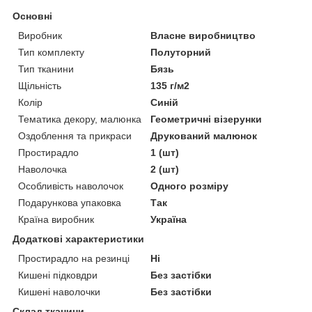
Основні
Виробник
Власне виробництво
Тип комплекту
Полуторний
Тип тканини
Бязь
Щільність
135 г/м2
Колір
Синій
Тематика декору, малюнка
Геометричні візерунки
Оздоблення та прикраси
Друкований малюнок
Простирадло
1 (шт)
Наволочка
2 (шт)
Особливість наволочок
Одного розміру
Подарункова упаковка
Так
Країна виробник
Україна
Додаткові характеристики
Простирадло на резинці
Ні
Кишені підковдри
Без застібки
Кишені наволочки
Без застібки
Склад тканини