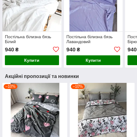
Постільна білизна бязь
Постільна білизна бязь
Пост
Білий
Лавандовий
Бірю
940
940
940
₴
₴
Купити
Купити
Акційні пропозиції та новинки
–10%
–10%