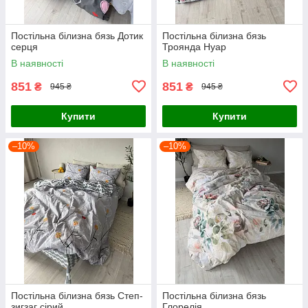
Постільна білизна бязь Дотик
Постільна білизна бязь
серця
Троянда Нуар
В наявності
В наявності
851
851
₴
₴
945 ₴
945 ₴
Купити
Купити
–10%
–10%
Постільна білизна бязь Степ-
Постільна білизна бязь
зигзаг сірий
Глорелія