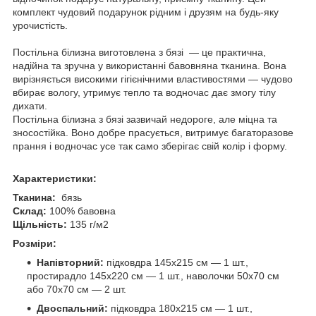
комплект чудовий подарунок рідним і друзям на будь-яку
урочистість.
Постільна білизна виготовлена з бязі — це практична,
надійна та зручна у використанні бавовняна тканина. Вона
вирізняється високими гігієнічними властивостями — чудово
вбирає вологу, утримує тепло та водночас дає змогу тілу
дихати.
Постільна білизна з бязі зазвичай недороге, але міцна та
зносостійка. Воно добре прасується, витримує багаторазове
прання і водночас усе так само зберігає свій колір і форму.
Характеристики:
Тканина:
бязь
Склад:
100% бавовна
Щільність:
135 г/м2
Розміри:
Напівторний:
підковдра 145х215 см — 1 шт.,
простирадло 145х220 см — 1 шт., наволочки 50х70 см
або 70х70 см — 2 шт.
Двоспальний:
підковдра 180х215 см — 1 шт.,