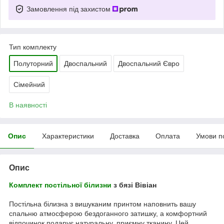
Замовлення під захистом
Тип комплекту
Полуторний
Двоспальний
Двоспальний Євро
Сімейний
В наявності
Опис
Характеристики
Доставка
Оплата
Умови п
Опис
Комплект постільної білизни
з бязі Вівіан
Постільна білизна з вишуканим принтом наповнить вашу
спальню атмосферою бездоганного затишку, а комфортний
відпочинок подарує натуральну, приємну тканину. Цей