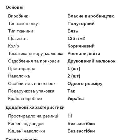
Основні
Виробник
Власне виробництво
Тип комплекту
Полуторний
Тип тканини
Бязь
Щільність
135 г/м2
Колір
Коричневий
Тематика декору, малюнка
Рослини, квіти
Оздоблення та прикраси
Друкований малюнок
Простирадло
1 (шт)
Наволочка
2 (шт)
Особливість наволочок
Одного розміру
Подарункова упаковка
Так
Країна виробник
Україна
Додаткові характеристики
Простирадло на резинці
Ні
Кишені підковдри
Без застібки
Кишені наволочки
Без застібки
Склад тканини