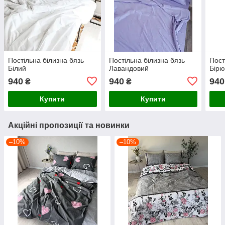
Постільна білизна бязь
Постільна білизна бязь
Пост
Білий
Лавандовий
Бірю
940
940
940
₴
₴
Купити
Купити
Акційні пропозиції та новинки
–10%
–10%