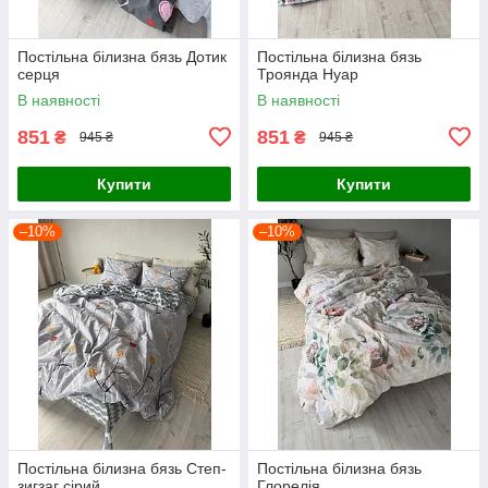
Постільна білизна бязь Дотик
Постільна білизна бязь
серця
Троянда Нуар
В наявності
В наявності
851
851
₴
₴
945 ₴
945 ₴
Купити
Купити
–10%
–10%
Постільна білизна бязь Степ-
Постільна білизна бязь
зигзаг сірий
Глорелія