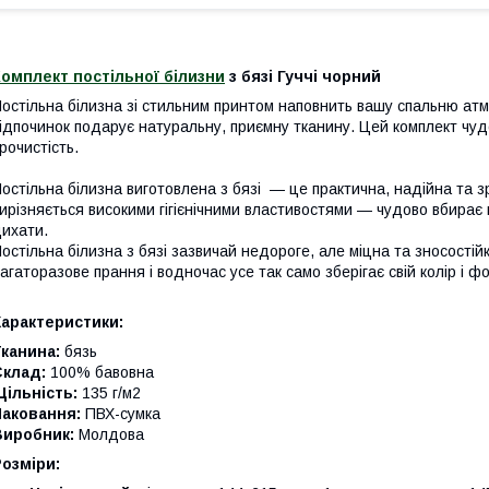
омплект постільної білизни
з бязі Гуччі чорний
остільна білизна зі стильним принтом наповнить вашу спальню а
ідпочинок подарує натуральну, приємну тканину. Цей комплект чуд
рочистість.
остільна білизна виготовлена з бязі — це практична, надійна та з
ирізняється високими гігієнічними властивостями — чудово вбирає 
ихати.
остільна білизна з бязі зазвичай недороге, але міцна та зносості
агаторазове прання і водночас усе так само зберігає свій колір і ф
Характеристики:
канина:
бязь
Склад:
100% бавовна
ільність:
135 г/м2
Паковання:
ПВХ-сумка
Виробник:
Молдова
Розміри: