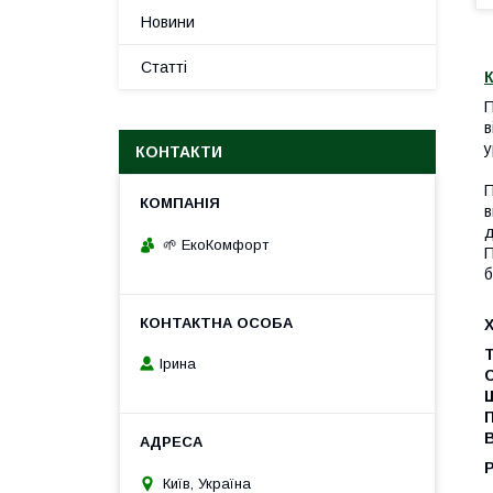
Новини
Статті
К
П
в
у
КОНТАКТИ
П
в
д
🌱 ЕкоКомфорт
П
б
Т
Ірина
Щ
Київ, Україна