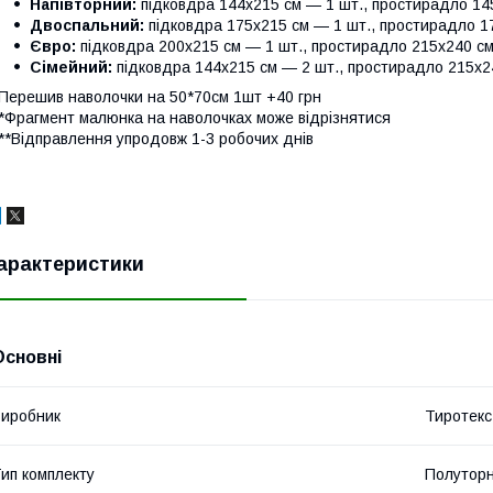
Напівторний:
підковдра 144х215 см — 1 шт., простирадло 145
Двоспальний:
підковдра 175х215 см — 1 шт., простирадло 1
Євро:
підковдра 200х215 см — 1 шт., простирадло 215х240 см
Сімейний:
підковдра 144х215 см — 2 шт., простирадло 215х24
Перешив наволочки на 50*70см 1шт +40 грн
*Фрагмент малюнка на наволочках може відрізнятися
**Відправлення упродовж 1-3 робочих днів
арактеристики
Основні
иробник
Тиротекс
ип комплекту
Полутор