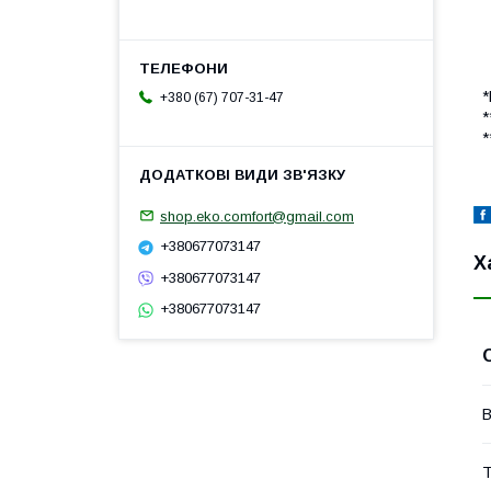
*
+380 (67) 707-31-47
*
*
shop.eko.comfort@gmail.com
+380677073147
Х
+380677073147
+380677073147
В
Т