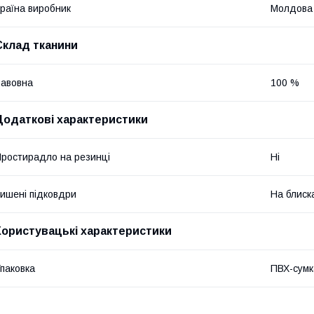
раїна виробник
Молдова
Склад тканини
авовна
100 %
Додаткові характеристики
ростирадло на резинці
Ні
ишені підковдри
На блиск
Користувацькі характеристики
паковка
ПВХ-сумк