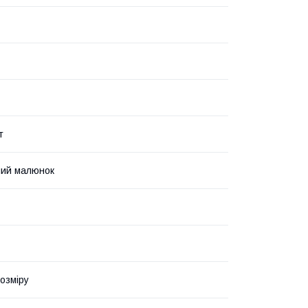
т
ний малюнок
озміру