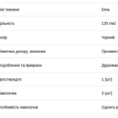
ип тканини
Бязь
ільність
135 г/м2
олір
Чорний
ематика декору, малюнка
Орнамен
здоблення та прикраси
Друкова
Простирадло
1 (шт)
аволочка
2 (шт)
собливість наволочок
Одного р