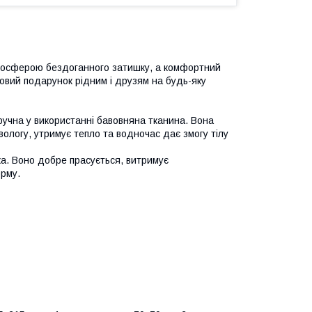
тмосферою бездоганного затишку, а комфортний
овий подарунок рідним і друзям на будь-яку
ручна у використанні бавовняна тканина. Вона
вологу, утримує тепло та водночас дає змогу тілу
йка. Воно добре прасується, витримує
орму.