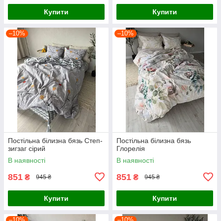
Купити
Купити
–10%
–10%
Постільна білизна бязь Степ-
Постільна білизна бязь
зигзаг сірий
Глорелія
В наявності
В наявності
851
851
₴
₴
945 ₴
945 ₴
Купити
Купити
–10%
–10%