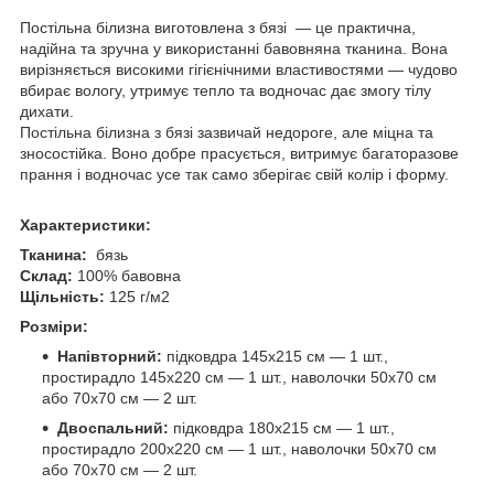
Постільна білизна виготовлена з бязі — це практична,
надійна та зручна у використанні бавовняна тканина. Вона
вирізняється високими гігієнічними властивостями — чудово
вбирає вологу, утримує тепло та водночас дає змогу тілу
дихати.
Постільна білизна з бязі зазвичай недороге, але міцна та
зносостійка. Воно добре прасується, витримує багаторазове
прання і водночас усе так само зберігає свій колір і форму.
Характеристики:
Тканина:
бязь
Склад:
100% бавовна
Щільність:
125 г/м2
Розміри:
Напівторний:
підковдра 145х215 см — 1 шт.,
простирадло 145х220 см — 1 шт., наволочки 50х70 см
або 70х70 см — 2 шт.
Двоспальний:
підковдра 180х215 см — 1 шт.,
простирадло 200х220 см — 1 шт., наволочки 50х70 см
або 70х70 см — 2 шт.