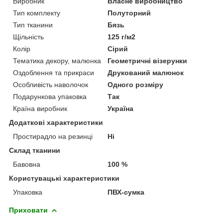
Виробник
Власне виробництво
Тип комплекту
Полуторний
Тип тканини
Бязь
Щільність
125 г/м2
Колір
Сірий
Тематика декору, малюнка
Геометричні візерунки
Оздоблення та прикраси
Друкований малюнок
Особливість наволочок
Одного розміру
Подарункова упаковка
Так
Країна виробник
Україна
Додаткові характеристики
Простирадло на резинці
Ні
Склад тканини
Бавовна
100 %
Користувацькі характеристики
Упаковка
ПВХ-сумка
Приховати