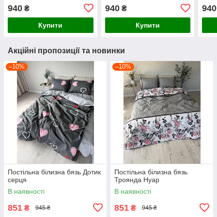
940
940
940
₴
₴
Купити
Купити
Акційні пропозиції та новинки
–10%
–10%
Постільна білизна бязь Дотик
Постільна білизна бязь
серця
Троянда Нуар
В наявності
В наявності
851
851
₴
₴
945 ₴
945 ₴