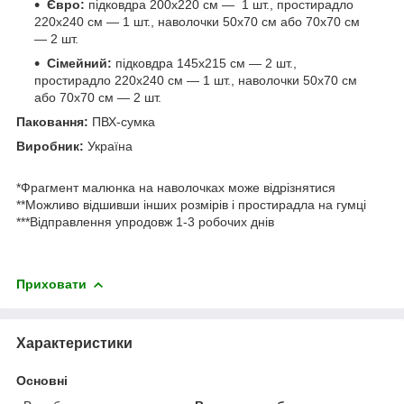
Євро:
підковдра 200х220 см — 1 шт., простирадло
220х240 см — 1 шт., наволочки 50х70 см або 70х70 см
— 2 шт.
Сімейний:
підковдра 145х215 см — 2 шт.,
простирадло 220х240 см — 1 шт., наволочки 50х70 см
або 70х70 см — 2 шт.
Паковання:
ПВХ-сумка
Виробник:
Україна
*Фрагмент малюнка на наволочках може відрізнятися
**Можливо відшивши інших розмірів і простирадла на гумці
***Відправлення упродовж 1-3 робочих днів
Приховати
Характеристики
Основні