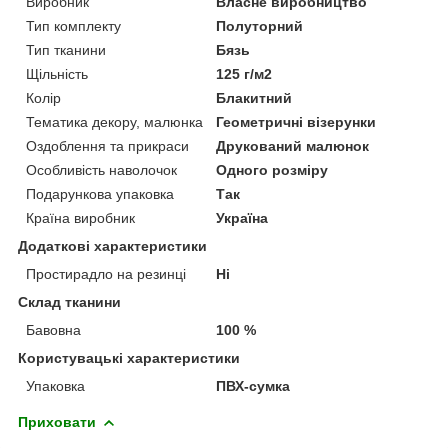
Виробник
Власне виробництво
Тип комплекту
Полуторний
Тип тканини
Бязь
Щільність
125 г/м2
Колір
Блакитний
Тематика декору, малюнка
Геометричні візерунки
Оздоблення та прикраси
Друкований малюнок
Особливість наволочок
Одного розміру
Подарункова упаковка
Так
Країна виробник
Україна
Додаткові характеристики
Простирадло на резинці
Ні
Склад тканини
Бавовна
100 %
Користувацькі характеристики
Упаковка
ПВХ-сумка
Приховати