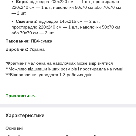
Євро:
підковдра 200х220 см — 1 шт., простирадло
220х240 см — 1 шт., наволочки 50х70 см або 70х70 см
— 2 шт.
Сімейний:
підковдра 145х215 см — 2 шт.,
простирадло 220х240 см — 1 шт., наволочки 50х70 см
або 70х70 см — 2 шт.
Паковання:
ПВХ-сумка
Виробник:
Україна
*Фрагмент малюнка на наволочках може відрізнятися
**Можливо відшивши інших розмірів і простирадла на гумці
***Відправлення упродовж 1-3 робочих днів
Приховати
Характеристики
Основні