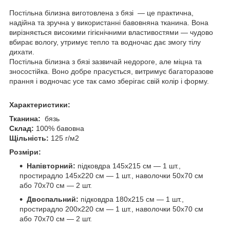
Постільна білизна виготовлена з бязі — це практична,
надійна та зручна у використанні бавовняна тканина. Вона
вирізняється високими гігієнічними властивостями — чудово
вбирає вологу, утримує тепло та водночас дає змогу тілу
дихати.
Постільна білизна з бязі зазвичай недороге, але міцна та
зносостійка. Воно добре прасується, витримує багаторазове
прання і водночас усе так само зберігає свій колір і форму.
Характеристики:
Тканина:
бязь
Склад:
100% бавовна
Щільність:
125 г/м2
Розміри:
Напівторний:
підковдра 145х215 см — 1 шт.,
простирадло 145х220 см — 1 шт., наволочки 50х70 см
або 70х70 см — 2 шт.
Двоспальний:
підковдра 180х215 см — 1 шт.,
простирадло 200х220 см — 1 шт., наволочки 50х70 см
або 70х70 см — 2 шт.