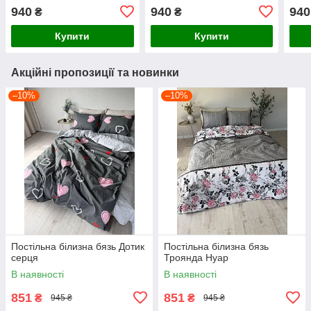
940
940
940
₴
₴
Купити
Купити
Акційні пропозиції та новинки
–10%
–10%
Постільна білизна бязь Дотик
Постільна білизна бязь
серця
Троянда Нуар
В наявності
В наявності
851
851
₴
₴
945 ₴
945 ₴