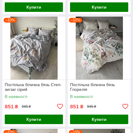
Купити
Купити
–10%
–10%
Постільна білизна бязь Степ-
Постільна білизна бязь
зигзаг сірий
Глорелія
В наявності
В наявності
851
851
₴
₴
945 ₴
945 ₴
Купити
Купити
–10%
–10%