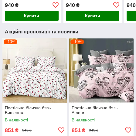
940
940
940
₴
₴
Купити
Купити
Акційні пропозиції та новинки
–10%
–10%
Постільна білизна бязь
Постільна білизна бязь
Вишенька
Amour
В наявності
В наявності
851
851
₴
₴
945 ₴
945 ₴