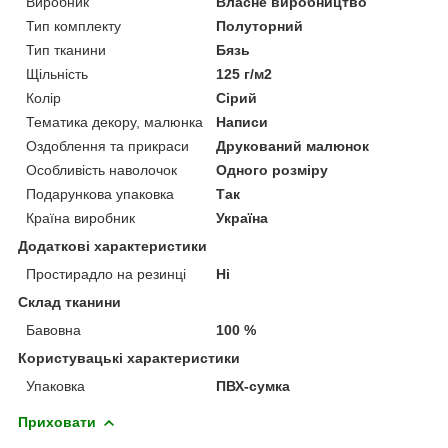
Виробник
Власне виробництво
Тип комплекту
Полуторний
Тип тканини
Бязь
Щільність
125 г/м2
Колір
Сірий
Тематика декору, малюнка
Написи
Оздоблення та прикраси
Друкований малюнок
Особливість наволочок
Одного розміру
Подарункова упаковка
Так
Країна виробник
Україна
Додаткові характеристики
Простирадло на резинці
Ні
Склад тканини
Бавовна
100 %
Користувацькі характеристики
Упаковка
ПВХ-сумка
Приховати