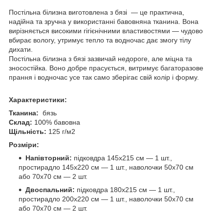
Постільна білизна виготовлена з бязі — це практична,
надійна та зручна у використанні бавовняна тканина. Вона
вирізняється високими гігієнічними властивостями — чудово
вбирає вологу, утримує тепло та водночас дає змогу тілу
дихати.
Постільна білизна з бязі зазвичай недороге, але міцна та
зносостійка. Воно добре прасується, витримує багаторазове
прання і водночас усе так само зберігає свій колір і форму.
Характеристики:
Тканина:
бязь
Склад:
100% бавовна
Щільність:
125 г/м2
Розміри:
Напівторний:
підковдра 145х215 см — 1 шт.,
простирадло 145х220 см — 1 шт., наволочки 50х70 см
або 70х70 см — 2 шт.
Двоспальний:
підковдра 180х215 см — 1 шт.,
простирадло 200х220 см — 1 шт., наволочки 50х70 см
або 70х70 см — 2 шт.