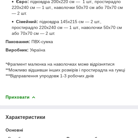
Євро:
підковдра 200х220 см — 1 шт., простирадло
220х240 см — 1 шт., наволочки 50х70 см або 70х70 см
— 2 шт.
Сімейний:
підковдра 145х215 см — 2 шт.,
простирадло 220х240 см — 1 шт., наволочки 50х70 см
або 70х70 см — 2 шт.
Паковання:
ПВХ-сумка
Виробник:
Україна
*Фрагмент малюнка на наволочках може відрізнятися
**Можливо відшивши інших розмірів і простирадла на гумці
***Відправлення упродовж 1-3 робочих днів
Приховати
Характеристики
Основні