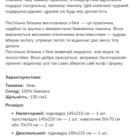
подарує натуральну, приємну тканину. Цей комплект чудовий
подарунок рідним і друзям на будь-яку урочистість.
Постільна білизна виготовлена з бязі — це практична,
надійна та зручна у використанні бавовняна тканина. Вона
вирізняється високими гігієнічними властивостями — чудово
вбирає вологу, утримує тепло та водночас дає змогу тілу
дихати.
Постільна білизна з бязі зазвичай недороге, але міцна та
зносостійка. Воно добре прасується, витримує багаторазове
прання і водночас усе так само зберігає свій колір і форму.
Характеристики:
Тканина:
бязь
Склад:
100% бавовна
Щільність:
135 г/м2
Розміри:
Напівторний:
підковдра 145х215 см — 1 шт.,
простирадло 145х220 см — 1 шт., наволочки 50х70 см
або 70х70 см — 2 шт.
Двоспальний:
підковдра 180х215 см — 1 шт.,