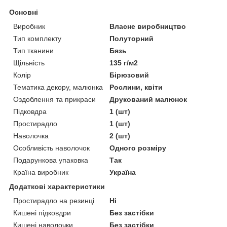
Основні
Виробник
Власне виробництво
Тип комплекту
Полуторний
Тип тканини
Бязь
Щільність
135 г/м2
Колір
Бірюзовий
Тематика декору, малюнка
Рослини, квіти
Оздоблення та прикраси
Друкований малюнок
Підковдра
1 (шт)
Простирадло
1 (шт)
Наволочка
2 (шт)
Особливість наволочок
Одного розміру
Подарункова упаковка
Так
Країна виробник
Україна
Додаткові характеристики
Простирадло на резинці
Ні
Кишені підковдри
Без застібки
Кишені наволочки
Без застібки