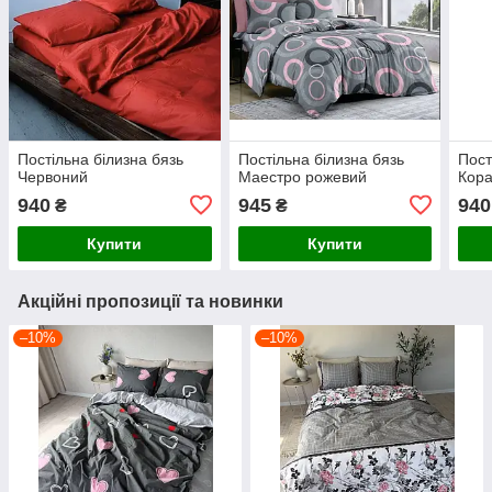
Постільна білизна бязь
Постільна білизна бязь
Пост
Червоний
Маестро рожевий
Кора
940
945
940
₴
₴
Купити
Купити
Акційні пропозиції та новинки
–10%
–10%