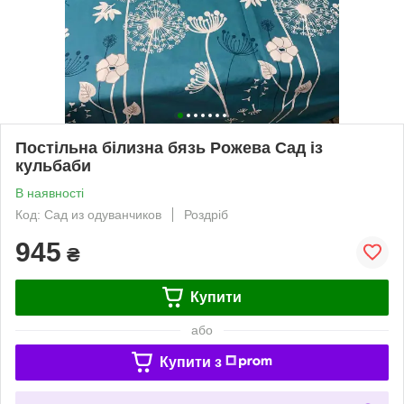
Постільна білизна бязь Рожева Сад із
кульбаби
В наявності
Код: Сад из одуванчиков
Роздріб
945
₴
Купити
або
Купити з