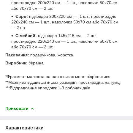
простирадло 200х220 см — 1 шт., наволочки 50х70 см
або 70х70 см — 2 шт.
Євро:
підковдра 200х220 см — 1 шт., простирадло
220х240 см — 1 шт., наволочки 50х70 см або 70х70 см
— 2 шт.
Сімейний:
підковдра 145х215 см — 2 шт.,
простирадло 220х240 см — 1 шт., наволочки 50х70 см
або 70х70 см — 2 шт.
Паковання:
подарункова, жорстка
Виробник:
Україна
*Фрагмент малюнка на наволочках може відрізнятися
**Можливо відшивши інших розмірів і простирадла на гумці
***Відправлення упродовж 1-3 робочих днів
Приховати
Характеристики