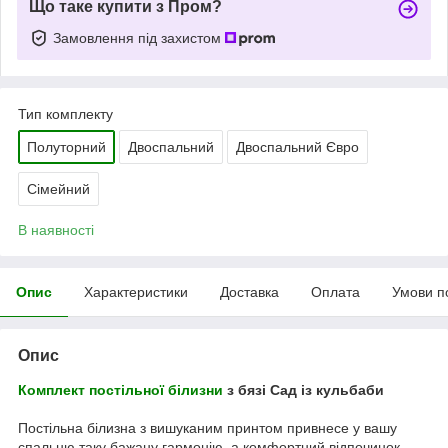
Що таке купити з Пром?
Замовлення під захистом
Тип комплекту
Полуторний
Двоспальний
Двоспальний Євро
Сімейний
В наявності
Опис
Характеристики
Доставка
Оплата
Умови п
Опис
Комплект постільної білизни
з бязі Сад із кульбаби
Постільна білизна з вишуканим принтом привнесе у вашу
спальню таку бажану гармонію, а комфортний відпочинок