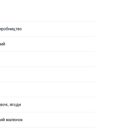
иробництво
ний
вочі, ягоди
ний малюнок