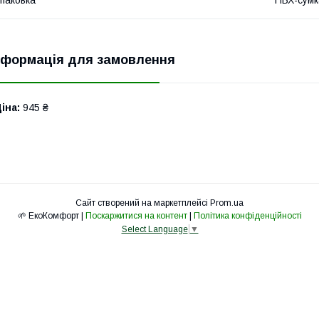
паковка
ПВХ-сумк
нформація для замовлення
іна:
945 ₴
Сайт створений на маркетплейсі
Prom.ua
🌱 ЕкоКомфорт |
Поскаржитися на контент
|
Політика конфіденційності
Select Language
▼