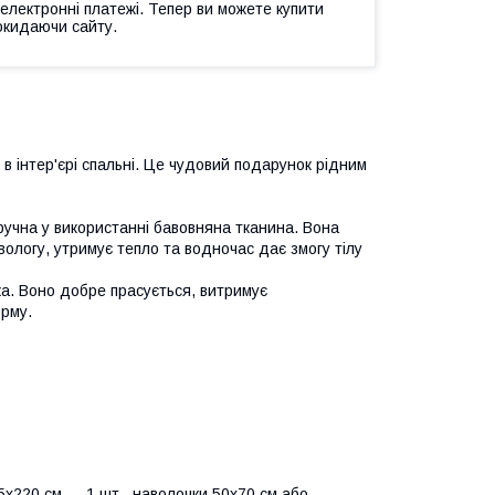
 електронні платежі. Тепер ви можете купити
окидаючи сайту.
в інтер'єрі спальні. Це чудовий подарунок рідним
ручна у використанні бавовняна тканина. Вона
вологу, утримує тепло та водночас дає змогу тілу
йка. Воно добре прасується, витримує
орму.
х220 см — 1 шт., наволочки 50х70 см або