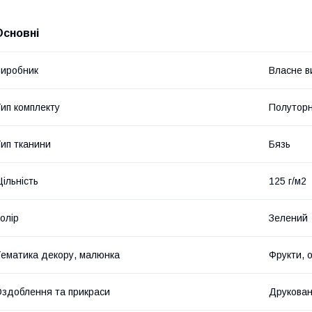
Основні
иробник
Власне в
ип комплекту
Полутор
ип тканини
Бязь
ільність
125 г/м2
олір
Зелений
ематика декору, малюнка
Фрукти, о
здоблення та прикраси
Друкова