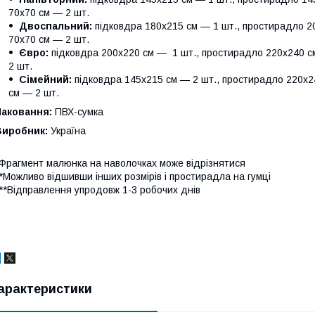
70х70 см — 2 шт.
Двоспальний:
підковдра 180х215 см — 1 шт., простирадло 20
70х70 см — 2 шт.
Євро:
підковдра 200х220 см — 1 шт., простирадло 220х240 см
2 шт.
Сімейний:
підковдра 145х215 см — 2 шт., простирадло 220х24
см — 2 шт.
Паковання:
ПВХ-сумка
Виробник:
Україна
Фрагмент малюнка на наволочках може відрізнятися
*Можливо відшивши інших розмірів і простирадла на гумці
**Відправлення упродовж 1-3 робочих днів
арактеристики