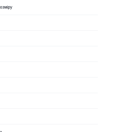
озміру