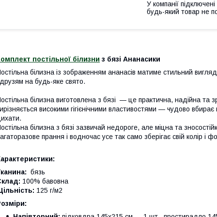
У компанії підключені
будь-який товар не п
омплект постільної білизни
з бязі Ананасики
остільна білизна із зображенням ананасів матиме стильний вигляд 
 друзям на будь-яке свято.
остільна білизна виготовлена з бязі — це практична, надійна та з
ирізняється високими гігієнічними властивостями — чудово вбирає 
ихати.
остільна білизна з бязі зазвичай недороге, але міцна та зносості
агаторазове прання і водночас усе так само зберігає свій колір і ф
Характеристики:
канина:
бязь
Склад:
100% бавовна
ільність:
125 г/м2
Розміри:
Напівторний:
підковдра 145х215 см — 1 шт., простирадло 145