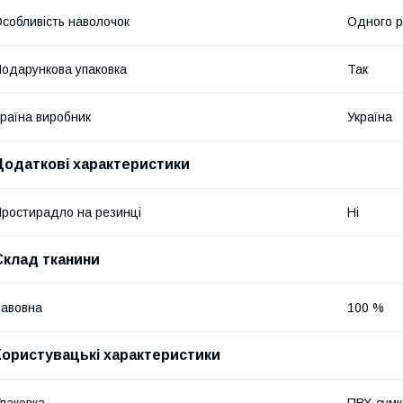
собливість наволочок
Одного р
одарункова упаковка
Так
раїна виробник
Україна
Додаткові характеристики
ростирадло на резинці
Ні
Склад тканини
авовна
100 %
Користувацькі характеристики