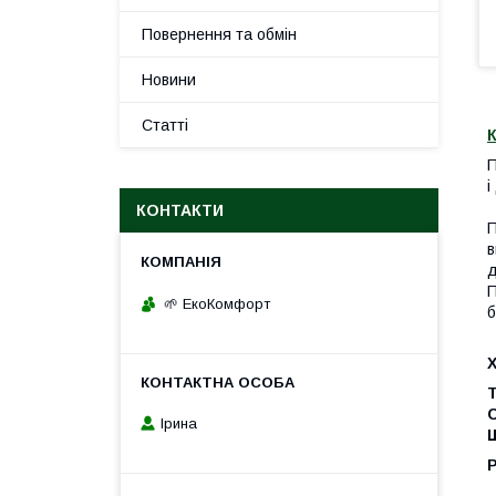
Повернення та обмін
Новини
Статті
К
П
і
КОНТАКТИ
П
в
д
П
🌱 ЕкоКомфорт
б
Т
Ірина
Щ