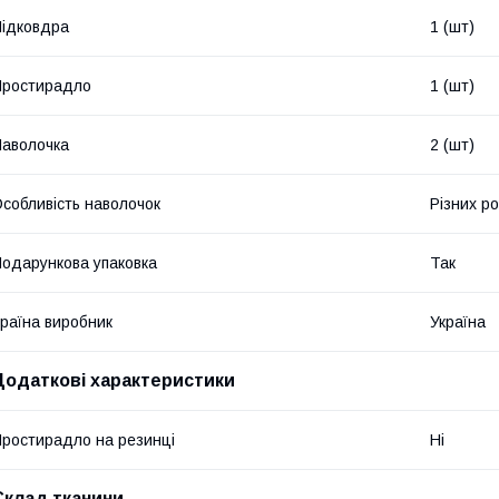
ідковдра
1 (шт)
Простирадло
1 (шт)
аволочка
2 (шт)
собливість наволочок
Різних ро
одарункова упаковка
Так
раїна виробник
Україна
Додаткові характеристики
ростирадло на резинці
Ні
Склад тканини