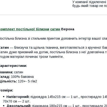
У компанії підключені
будь-який товар не п
омплект постільної білизни
сатин
Верона
остільна білизна зі стильним принтом доповнить інтер'єр вашої сп
Сатин
— блискуча та щільна тканина, виготовляється з крученої ба
атин дуже приємний на дотик, постільна білизна з неї довговічна 
годом матеріал починає трохи тьмяніти.
Характеристики:
канина:
сатин
Склад:
100% бавовна
Щільність:
120+- 5 г/м2
озміри:
Напівторний:
підковдра 145х215 см — 1 шт., простирадло 145
70х70 см — 2 шт.
Двоспальний:
підковдра 180х215 см — 1 шт., простирадло 20