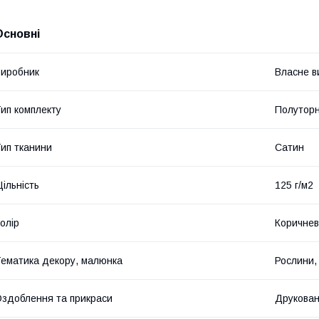
Основні
иробник
Власне в
ип комплекту
Полутор
ип тканини
Сатин
ільність
125 г/м2
олір
Коричне
ематика декору, малюнка
Рослини, 
здоблення та прикраси
Друкова