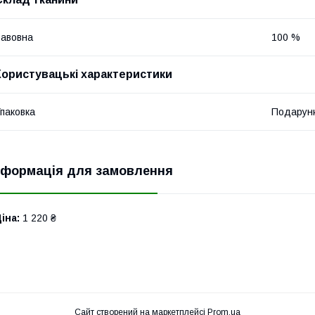
авовна
100 %
Користувацькі характеристики
паковка
Подарунк
нформація для замовлення
іна:
1 220 ₴
Сайт створений на маркетплейсі
Prom.ua