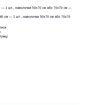
 — 1 шт., наволочки 50х70 см або 70х70 см —
0 см — 1 шт., наволочки 50х70 см або 70х70
тися
о
гумці