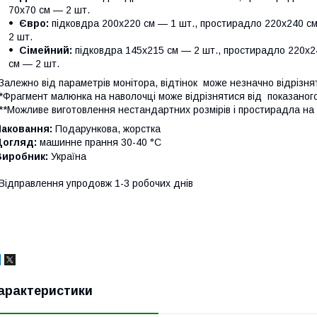
70х70 см — 2 шт.
Євро:
підковдра 200х220 см — 1 шт., простирадло 220х240 см
2 шт.
Сімейний:
підковдра 145х215 см — 2 шт., простирадло 220х24
см — 2 шт.
Залежно від параметрів монітора, відтінок може незначно відрізня
*Фрагмент малюнка на наволочці може відрізнятися від показаног
**Можливе виготовлення нестандартних розмірів і простирадла на 
Паковання:
Подарункова, жорстка
Догляд:
машинне прання 30-40 °C
Виробник:
Україна
Відправлення упродовж 1-3 робочих днів
арактеристики