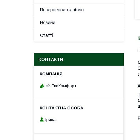
Повернення та обмін
Новини
Статті
К
П
КОНТАКТИ
С
з
🌱 ЕкоКомфорт
Т
Р
Ірина