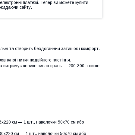
 електронні платежі. Тепер ви можете купити
окидаючи сайту.
альні та створить бездоганний затишок і комфорт.
вовняної нитки подвійного плетіння.
та витримує велике число прань — 200-300, і лише
х220 см — 1 шт., наволочки 50х70 см або
0х220 см — 1 шт., наволочки 50х70 см або