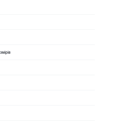
змірів