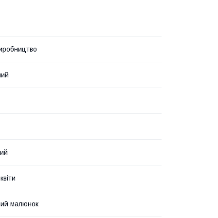
иробництво
ний
вий
квіти
ний малюнок