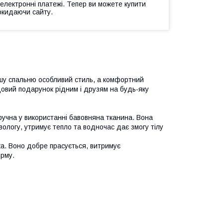
 електронні платежі. Тепер ви можете купити
окидаючи сайту.
ашу спальню особливий стиль, а комфортний
овий подарунок рідним і друзям на будь-яку
ручна у використанні бавовняна тканина. Вона
вологу, утримує тепло та водночас дає змогу тілу
йка. Воно добре прасується, витримує
орму.