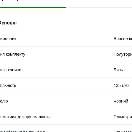
Основні
иробник
Власне в
ип комплекту
Полутор
ип тканини
Бязь
ільність
135 г/м2
олір
Чорний
ематика декору, малюнка
Геометри