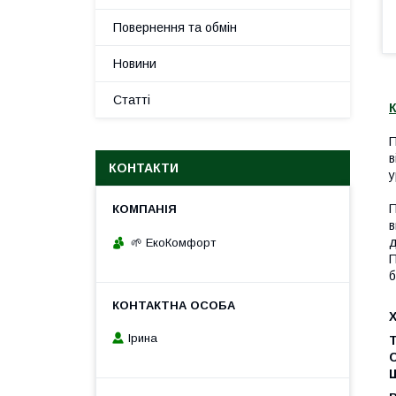
Повернення та обмін
Новини
Статті
К
П
в
КОНТАКТИ
у
П
в
д
🌱 ЕкоКомфорт
П
б
Ірина
Т
Щ