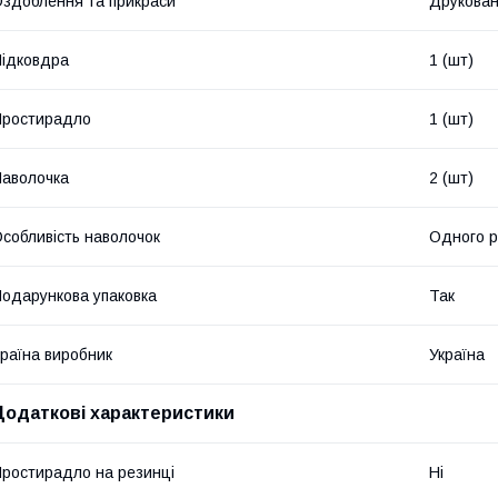
здоблення та прикраси
Друкова
ідковдра
1 (шт)
Простирадло
1 (шт)
аволочка
2 (шт)
собливість наволочок
Одного р
одарункова упаковка
Так
раїна виробник
Україна
Додаткові характеристики
ростирадло на резинці
Ні