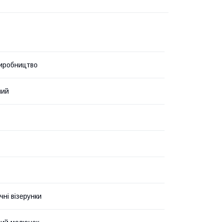
иробництво
ний
чні візерунки