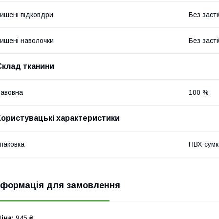
ишені підковдри
Без засті
ишені наволочки
Без засті
Склад тканини
авовна
100 %
Користувацькі характеристики
паковка
ПВХ-сумк
нформація для замовлення
іна:
945 ₴