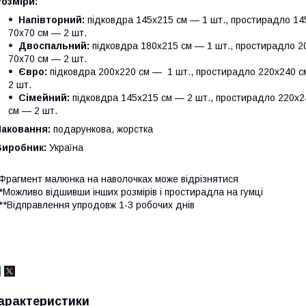
Розміри:
Напівторний:
підковдра 145х215 см — 1 шт., простирадло 145
70х70 см — 2 шт.
Двоспальний:
підковдра 180х215 см — 1 шт., простирадло 20
70х70 см — 2 шт.
Євро:
підковдра 200х220 см — 1 шт., простирадло 220х240 см
2 шт.
Сімейний:
підковдра 145х215 см — 2 шт., простирадло 220х24
см — 2 шт.
Паковання:
подарункова, жорстка
Виробник:
Україна
Фрагмент малюнка на наволочках може відрізнятися
*Можливо відшивши інших розмірів і простирадла на гумці
**Відправлення упродовж 1-3 робочих днів
арактеристики