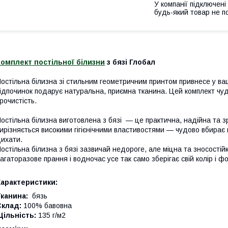
У компанії підключені
будь-який товар не п
омплект постільної білизни
з бязі Глобал
остільна білизна зі стильним геометричним принтом привнесе у в
ідпочинок подарує натуральна, приємна тканина. Цей комплект чуд
рочистість.
остільна білизна виготовлена з бязі — це практична, надійна та з
ирізняється високими гігієнічними властивостями — чудово вбирає 
ихати.
остільна білизна з бязі зазвичай недороге, але міцна та зносості
агаторазове прання і водночас усе так само зберігає свій колір і ф
Характеристики:
канина:
бязь
Склад:
100% бавовна
ільність:
135 г/м2