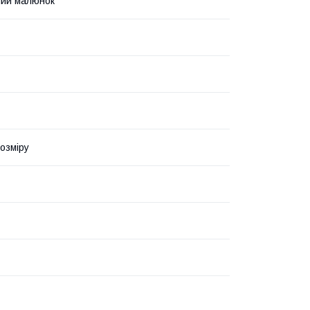
ний малюнок
озміру