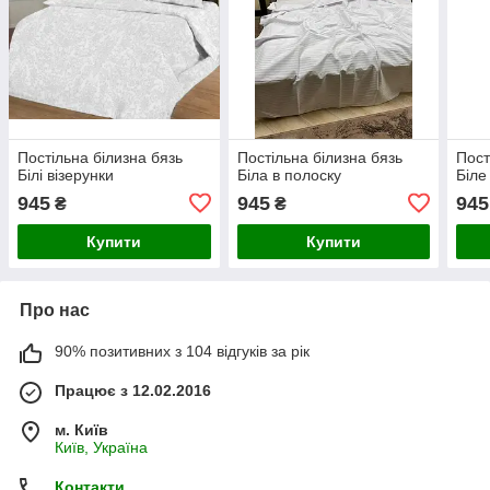
Постільна білизна бязь
Постільна білизна бязь
Пост
Білі візерунки
Біла в полоску
Біле
945
945
945
₴
₴
Купити
Купити
Про нас
90% позитивних з 104 відгуків за рік
Працює з 12.02.2016
м. Київ
Київ, Україна
Контакти