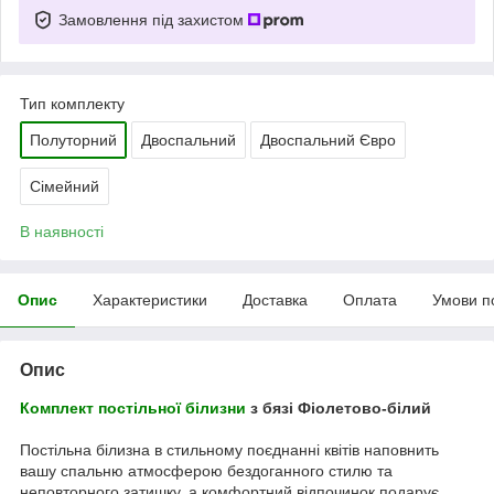
Замовлення під захистом
Тип комплекту
Полуторний
Двоспальний
Двоспальний Євро
Сімейний
В наявності
Опис
Характеристики
Доставка
Оплата
Умови п
Опис
Комплект постільної білизни
з бязі Фіолетово-білий
Постільна білизна в стильному поєднанні квітів наповнить
вашу спальню атмосферою бездоганного стилю та
неповторного затишку, а комфортний відпочинок подарує