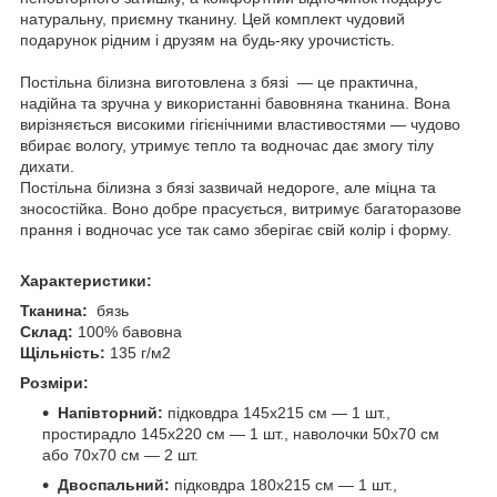
натуральну, приємну тканину. Цей комплект чудовий
подарунок рідним і друзям на будь-яку урочистість.
Постільна білизна виготовлена з бязі — це практична,
надійна та зручна у використанні бавовняна тканина. Вона
вирізняється високими гігієнічними властивостями — чудово
вбирає вологу, утримує тепло та водночас дає змогу тілу
дихати.
Постільна білизна з бязі зазвичай недороге, але міцна та
зносостійка. Воно добре прасується, витримує багаторазове
прання і водночас усе так само зберігає свій колір і форму.
Характеристики:
Тканина:
бязь
Склад:
100% бавовна
Щільність:
135 г/м2
Розміри:
Напівторний:
підковдра 145х215 см — 1 шт.,
простирадло 145х220 см — 1 шт., наволочки 50х70 см
або 70х70 см — 2 шт.
Двоспальний:
підковдра 180х215 см — 1 шт.,