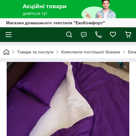
Магазин домашнього текстиля "ЕкоКомфорт"
Товари та послуги
Комплекти постільної білизни
Бяз