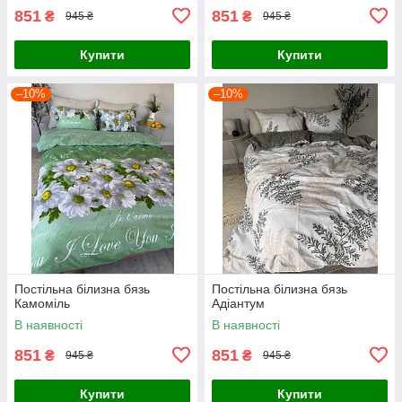
851
851
₴
₴
945 ₴
945 ₴
Купити
Купити
–10%
–10%
Постільна білизна бязь
Постільна білизна бязь
Камоміль
Адіантум
В наявності
В наявності
851
851
₴
₴
945 ₴
945 ₴
Купити
Купити