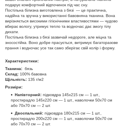
подарує комфортний відпочинок під час сну.
Постільна білизна виготовлена з бязі — це практична,
надійна та зручна у використанні бавовняна тканина. Вона
вирізняється високими гігієнічними властивостями — чудово
вбирає вологу, утримує тепло та водночас дає змогу тілу
дихати.
Постільна білизна з бязі зазвичай недороге, але міцна та
зносостійка. Воно добре прасується, витримує багаторазове
прання і водночас усе так само зберігає свій колір і форму.
Характеристики:
Тканина:
бязь
Склад:
100% бавовна
Щільність:
135 г/м2
Розміри:
Напівторний:
підковдра 145х215 см — 1 шт.,
простирадло 145х220 см — 1 шт., наволочки 50х70 см
або 70х70 см — 2 шт.
Двоспальний:
підковдра 180х215 см — 1 шт.,
простирадло 200х220 см — 1 шт., наволочки 50х70 см
або 70х70 см — 2 шт.