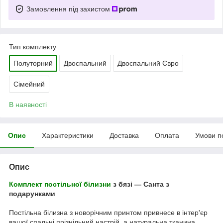
Замовлення під захистом
Тип комплекту
Полуторний
Двоспальний
Двоспальний Євро
Сімейний
В наявності
Опис
Характеристики
Доставка
Оплата
Умови п
Опис
Комплект постільної білизни
з бязі — Санта з
подарунками
Постільна білизна з новорічним принтом привнесе в інтер'єр
вашої спальні прізнільний настрій, а натуральна тканина