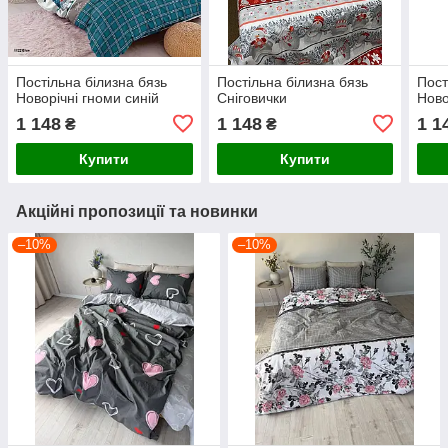
Постільна білизна бязь
Постільна білизна бязь
Пост
Новорічні гноми синій
Сніговички
Ново
1 148
1 148
1 1
₴
₴
Купити
Купити
Акційні пропозиції та новинки
–10%
–10%