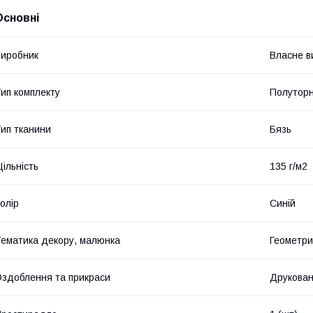
Основні
иробник
Власне в
ип комплекту
Полутор
ип тканини
Бязь
ільність
135 г/м2
олір
Синій
ематика декору, малюнка
Геометри
здоблення та прикраси
Друкова