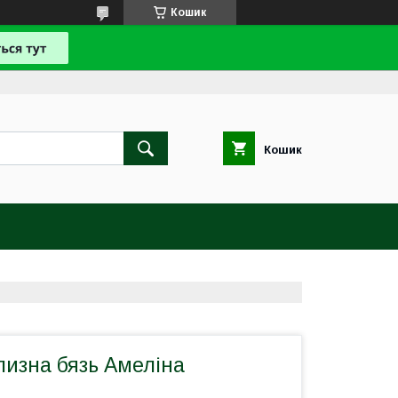
Кошик
Кошик
лизна бязь Амеліна