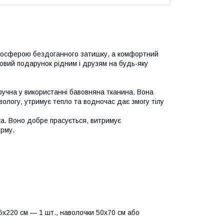
тмосферою бездоганного затишку, а комфортний
овий подарунок рідним і друзям на будь-яку
ручна у використанні бавовняна тканина. Вона
вологу, утримує тепло та водночас дає змогу тілу
йка. Воно добре прасується, витримує
орму.
х220 см — 1 шт., наволочки 50х70 см або