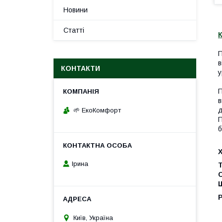
Новини
Статті
К
П
в
КОНТАКТИ
у
П
в
д
🌱 ЕкоКомфорт
П
б
Ірина
Т
Щ
Київ, Україна