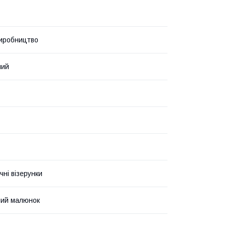
иробництво
ний
чні візерунки
ний малюнок