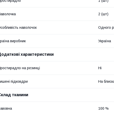
Простирадло
1 (шт)
аволочка
2 (шт)
собливість наволочок
Одного р
раїна виробник
Україна
Додаткові характеристики
ростирадло на резинці
Ні
ишені підковдри
На блиск
Склад тканини
авовна
100 %