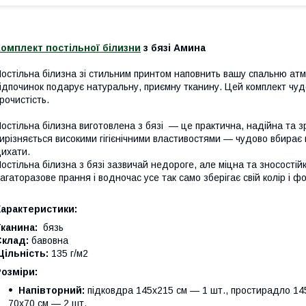
омплект постільної білизни
з бязі Амина
остільна білизна зі стильним принтом наповнить вашу спальню а
ідпочинок подарує натуральну, приємну тканину. Цей комплект чуд
рочистість.
остільна білизна виготовлена з бязі — це практична, надійна та з
ирізняється високими гігієнічними властивостями — чудово вбирає 
ихати.
остільна білизна з бязі зазвичай недороге, але міцна та зносості
агаторазове прання і водночас усе так само зберігає свій колір і ф
Характеристики:
канина:
бязь
Склад:
бавовна
ільність:
135 г/м2
Розміри:
Напівторний:
підковдра 145х215 см — 1 шт., простирадло 145
70х70 см — 2 шт.