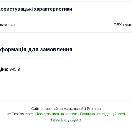
Користувацькі характеристики
паковка
ПВХ-сумк
нформація для замовлення
іна:
945 ₴
Сайт створений на маркетплейсі
Prom.ua
🌱 ЕкоКомфорт |
Поскаржитися на контент
|
Політика конфіденційності
Select Language
▼