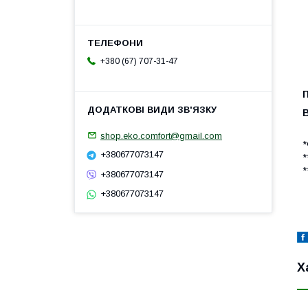
+380 (67) 707-31-47
shop.eko.comfort@gmail.com
*
+380677073147
*
*
+380677073147
+380677073147
Х