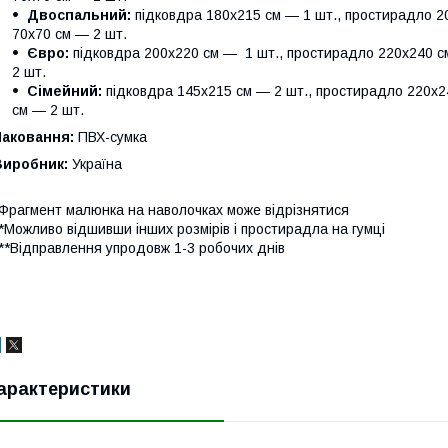
Двоспальний:
підковдра 180х215 см — 1 шт., простирадло 20
70х70 см — 2 шт.
Євро:
підковдра 200х220 см — 1 шт., простирадло 220х240 см
2 шт.
Сімейний:
підковдра 145х215 см — 2 шт., простирадло 220х24
см — 2 шт.
Паковання:
ПВХ-сумка
Виробник:
Україна
Фрагмент малюнка на наволочках може відрізнятися
*Можливо відшивши інших розмірів і простирадла на гумці
**Відправлення упродовж 1-3 робочих днів
арактеристики