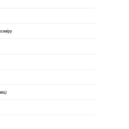
озміру
авці