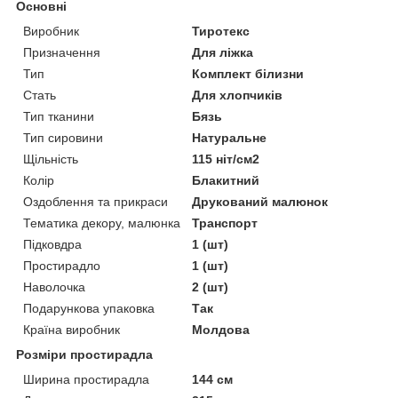
Основні
Виробник
Тиротекс
Призначення
Для ліжка
Тип
Комплект білизни
Стать
Для хлопчиків
Тип тканини
Бязь
Тип сировини
Натуральне
Щільність
115 ніт/см2
Колір
Блакитний
Оздоблення та прикраси
Друкований малюнок
Тематика декору, малюнка
Транспорт
Підковдра
1 (шт)
Простирадло
1 (шт)
Наволочка
2 (шт)
Подарункова упаковка
Так
Країна виробник
Молдова
Розміри простирадла
Ширина простирадла
144 см