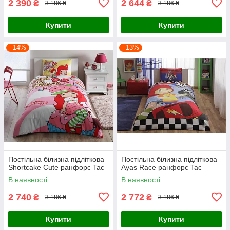
2 390
2 644
₴
₴
3 186 ₴
3 186 ₴
Купити
Купити
–14%
–13%
Постільна білизна підліткова
Постільна білизна підліткова
Shortcake Cute ранфорс Tac
Ayas Race ранфорс Tac
В наявності
В наявності
2 740
2 772
₴
₴
3 186 ₴
3 186 ₴
Купити
Купити