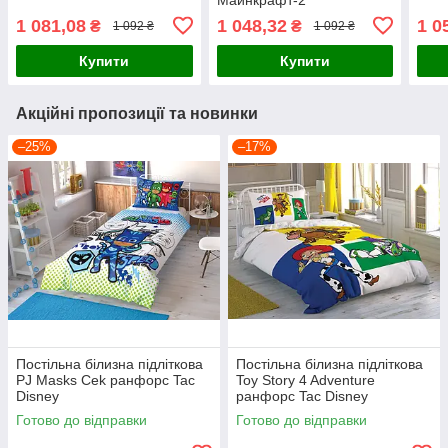
1 081,08
1 048,32
1 0
₴
₴
1 092 ₴
1 092 ₴
Купити
Купити
Акційні пропозиції та новинки
–25%
–17%
Постільна білизна підліткова
Постільна білизна підліткова
PJ Masks Cek ранфорс Tac
Toy Story 4 Adventure
Disney
ранфорс Tac Disney
Готово до відправки
Готово до відправки