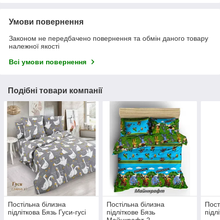
Умови повернення
Законом не передбачено повернення та обмін даного товару
належної якості
Всі умови повернення
Подібні товари компанії
Постільна білизна
Постільна білизна
Пост
підліткова Бязь Гуси-гусі
підліткове Бязь
підл
Майнкрафт-2