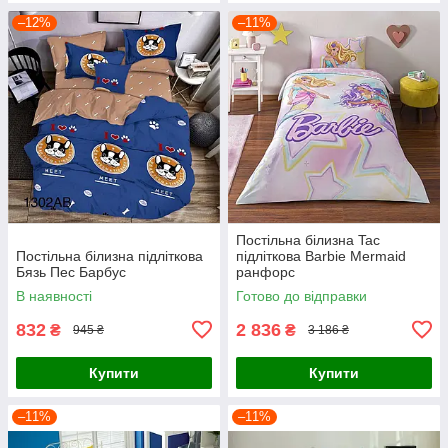
–12%
–11%
Постільна білизна Tac
Постільна білизна підліткова
підліткова Barbie Mermaid
Бязь Пес Барбус
ранфорс
В наявності
Готово до відправки
832
2 836
₴
₴
945 ₴
3 186 ₴
Купити
Купити
–11%
–11%