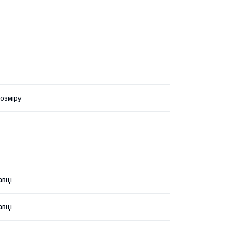
озміру
авці
авці