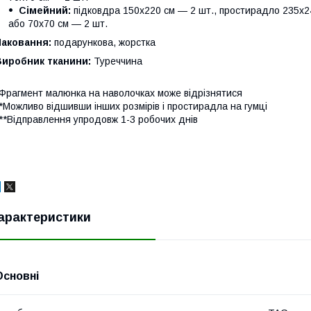
Сімейний:
підковдра 150х220 см — 2 шт., простирадло 235х24
або 70х70 см — 2 шт.
Паковання:
подарункова, жорстка
Виробник тканини:
Туреччина
Фрагмент малюнка на наволочках може відрізнятися
*Можливо відшивши інших розмірів і простирадла на гумці
**Відправлення упродовж 1-3 робочих днів
арактеристики
Основні