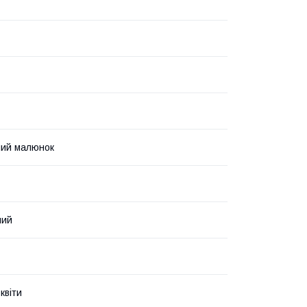
ний малюнок
ний
квіти