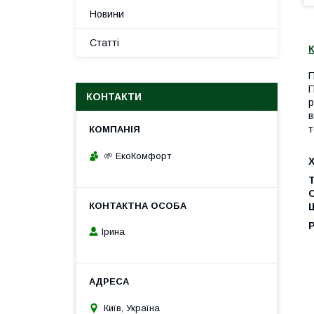
Новини
Статті
К
П
П
КОНТАКТИ
р
в
т
🌱 ЕкоКомфорт
Щ
Ірина
Київ, Україна