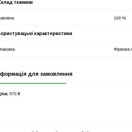
Склад тканини
авовна
100 %
Користувацькі характеристики
паковка
Фірмова 
нформація для замовлення
іна:
970 ₴