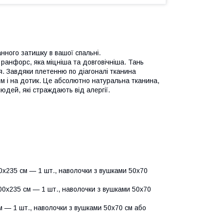
нного затишку в вашої спальні.
 ранфорс, яка міцніша та довговічніша. Тань
я. Завдяки плетенню по діагоналі тканина
м і на дотик. Це абсолютно натуральна тканина,
юдей, які страждають від алергії.
х235 см — 1 шт., наволочки з вушками 50х70
0х235 см — 1 шт., наволочки з вушками 50х70
 — 1 шт., наволочки з вушками 50х70 см або