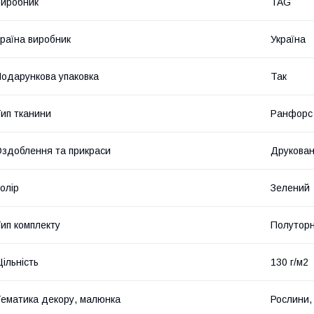
иробник
TAG
раїна виробник
Україна
одарункова упаковка
Так
ип тканини
Ранфорс
здоблення та прикраси
Друкова
олір
Зелений
ип комплекту
Полутор
ільність
130 г/м2
ематика декору, малюнка
Рослини, 