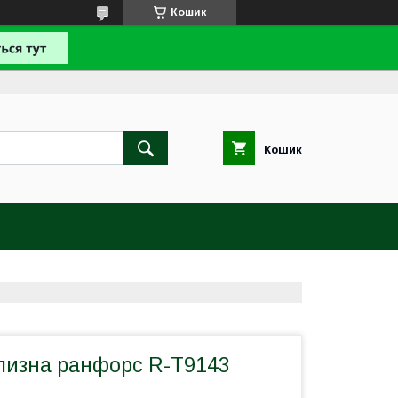
Кошик
Кошик
ілизна ранфорс R-T9143