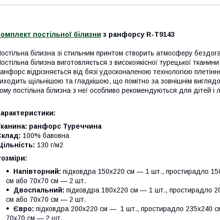
омплект постільної білизни
з ранфорсу R-T9143
остільна білизна зі стильним принтом створить атмосферу бездога
остільна білизна виготовляється з високоякісної турецької тканини
анфорс відрізняється від бязі удосконаленою технологією плетінн
иходить щільнішою та гладкішою, що помітно за зовнішнім виглядо
ому постільна білизна з неї особливо рекомендуються для дітей і л
Характеристики:
Тканина:
ранфорс Туреччина
Склад:
100% бавовна
ільність:
130 г/м2
Розміри:
Напівторний:
підковдра 150х220 см — 1 шт., простирадло 150
см або 70х70 см — 2 шт.
Двоспальний:
підковдра 180х220 см — 1 шт., простирадло 20
см або 70х70 см — 2 шт.
Євро:
підковдра 200х220 см — 1 шт., простирадло 235х240 см
70х70 см — 2 шт.