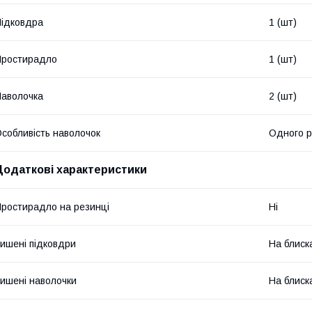
ідковдра
1 (шт)
Простирадло
1 (шт)
аволочка
2 (шт)
собливість наволочок
Одного р
Додаткові характеристики
ростирадло на резинці
Ні
ишені підковдри
На блиск
ишені наволочки
На блиск