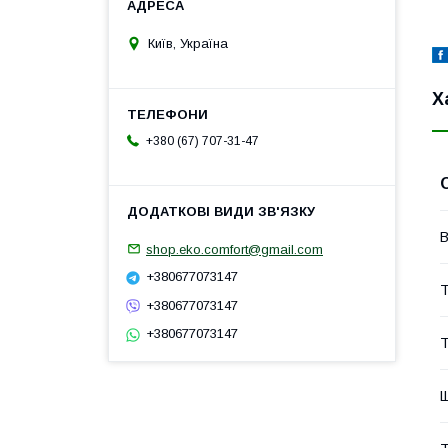
Київ, Україна
Х
+380 (67) 707-31-47
В
shop.eko.comfort@gmail.com
+380677073147
Т
+380677073147
+380677073147
Т
Щ