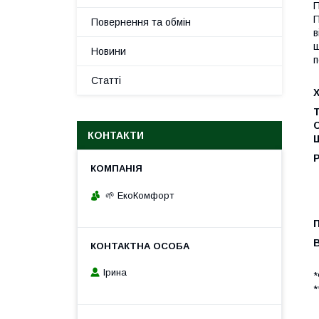
П
П
Повернення та обмін
в
щ
Новини
п
Статті
КОНТАКТИ
Щ
🌱 ЕкоКомфорт
Ірина
*
*