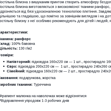
остільна білизна з вишуканим принтом створить атмосферу бездога
остільна білизна виготовляється з високоякісної тканини ранфорс,
ідрізняється від бязі удосконаленою технологією плетіння. Завдя
ільнішою та гладкішою, що помітно за зовнішнім виглядом і на до
остільну білизну з неї особливо рекомендують для дітей і людей, я
Характеристики:
Тканина:
ранфорс
Склад:
100% бавовна
ільність:
130 г/м2
Розміри:
Напівторний:
підковдра 160х220 см — 1 шт., простирадло 160
Євро:
підковдра 200х220 см — 1 шт., простирадло 240х260 см
Сімейний:
підковдра 160х220 см — 2 шт., простирадло 240х26
Паковання:
подарункова, жорстка
Виробник тканини:
Туреччина
Фрагмент малюнка на наволочках може відрізнятися
*Відправлення упродовж 1-3 робочих днів