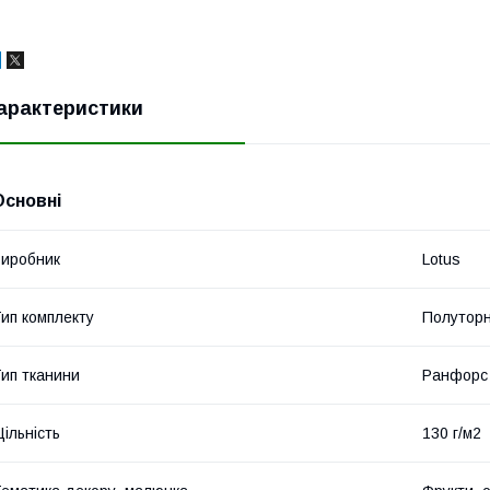
арактеристики
Основні
иробник
Lotus
ип комплекту
Полутор
ип тканини
Ранфорс
ільність
130 г/м2