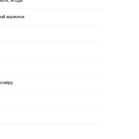
вочі, ягоди
ний малюнок
озміру