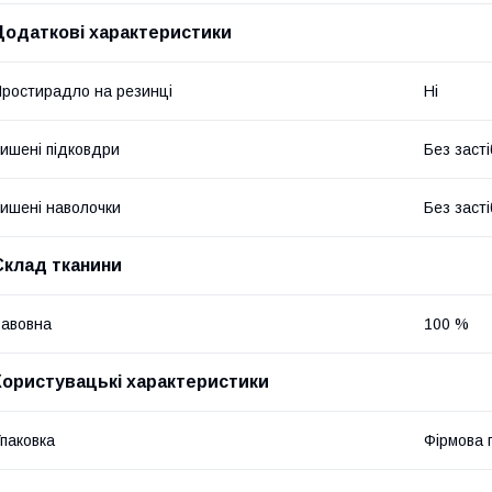
Додаткові характеристики
ростирадло на резинці
Ні
ишені підковдри
Без засті
ишені наволочки
Без засті
Склад тканини
авовна
100 %
Користувацькі характеристики
паковка
Фірмова 