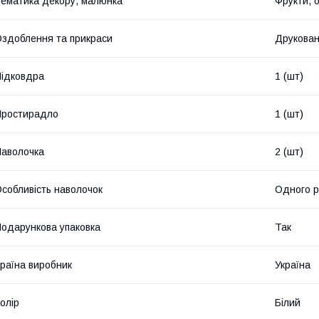
ематика декору, малюнка
Фрукти, о
здоблення та прикраси
Друкова
ідковдра
1 (шт)
Простирадло
1 (шт)
аволочка
2 (шт)
собливість наволочок
Одного р
одарункова упаковка
Так
раїна виробник
Україна
олір
Білий