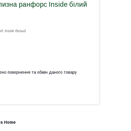
лизна ранфорс Inside білий
од:
Inside белый
ено повернення та обмін даного товару
us Home