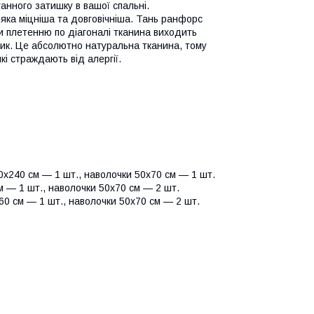
нного затишку в вашої спальні.
 яка міцніша та довговічніша. Тань ранфорс
ки плетенню по діагоналі тканина виходить
тик. Це абсолютно натуральна тканина, тому
кі страждають від алергії.
х240 см — 1 шт., наволочки 50х70 см — 1 шт.
 — 1 шт., наволочки 50х70 см — 2 шт.
0 см — 1 шт., наволочки 50х70 см — 2 шт.