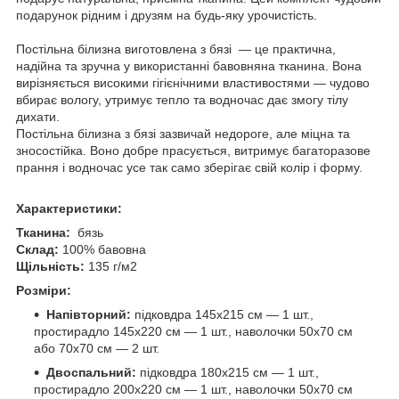
подарунок рідним і друзям на будь-яку урочистість.
Постільна білизна виготовлена з бязі — це практична,
надійна та зручна у використанні бавовняна тканина. Вона
вирізняється високими гігієнічними властивостями — чудово
вбирає вологу, утримує тепло та водночас дає змогу тілу
дихати.
Постільна білизна з бязі зазвичай недороге, але міцна та
зносостійка. Воно добре прасується, витримує багаторазове
прання і водночас усе так само зберігає свій колір і форму.
Характеристики:
Тканина:
бязь
Склад:
100% бавовна
Щільність:
135 г/м2
Розміри:
Напівторний:
підковдра 145х215 см — 1 шт.,
простирадло 145х220 см — 1 шт., наволочки 50х70 см
або 70х70 см — 2 шт.
Двоспальний:
підковдра 180х215 см — 1 шт.,
простирадло 200х220 см — 1 шт., наволочки 50х70 см