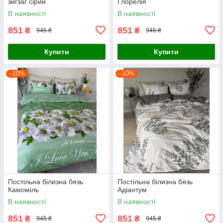
зигзаг сірий
Глорелія
В наявності
В наявності
851
851
₴
₴
945 ₴
945 ₴
Купити
Купити
–10%
–10%
Постільна білизна бязь
Постільна білизна бязь
Камоміль
Адіантум
В наявності
В наявності
851
851
₴
₴
945 ₴
945 ₴