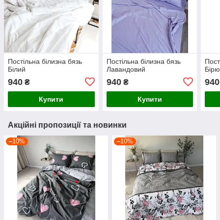
Постільна білизна бязь
Постільна білизна бязь
Пост
Білий
Лавандовий
Бірю
940
940
940
₴
₴
Купити
Купити
Акційні пропозиції та новинки
–10%
–10%