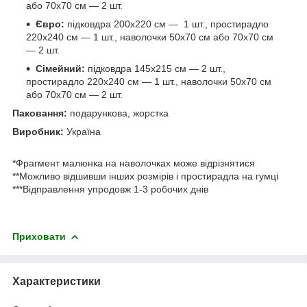
або 70х70 см — 2 шт.
Євро:
підковдра 200х220 см — 1 шт., простирадло
220х240 см — 1 шт., наволочки 50х70 см або 70х70 см
— 2 шт.
Сімейний:
підковдра 145х215 см — 2 шт.,
простирадло 220х240 см — 1 шт., наволочки 50х70 см
або 70х70 см — 2 шт.
Паковання:
подарункова, жорстка
Виробник:
Україна
*Фрагмент малюнка на наволочках може відрізнятися
**Можливо відшивши інших розмірів і простирадла на гумці
***Відправлення упродовж 1-3 робочих днів
Приховати
Характеристики