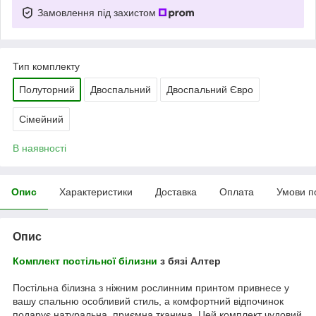
Замовлення під захистом
Тип комплекту
Полуторний
Двоспальний
Двоспальний Євро
Сімейний
В наявності
Опис
Характеристики
Доставка
Оплата
Умови п
Опис
Комплект постільної білизни
з бязі Алтер
Постільна білизна з ніжним рослинним принтом привнесе у
вашу спальню особливий стиль, а комфортний відпочинок
подарує натуральна, приємна тканина. Цей комплект чудовий