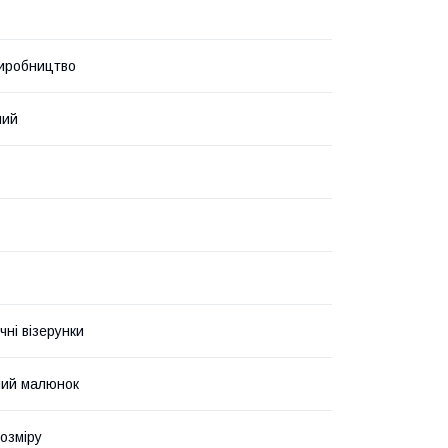
иробництво
ний
чні візерунки
ний малюнок
озміру