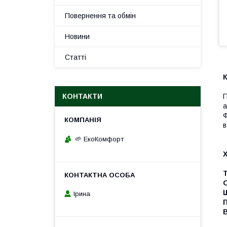
Повернення та обмін
Новини
Статті
КОНТАКТИ
П
а
Ф
в
🌱 ЕкоКомфорт
Т
Щ
Ірина
_