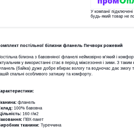
У компанії підключені
будь-який товар не п
Комплект постільної білизни фланель Печворк рожевий
остільна білизна з бавовняної фланелі неймовірно м'який і комфор
ктуальним у використанні стає в період міжсезоння і зими. З таки
ланель (байка) дуже добре вбирає вологу та водночас дає змогу т
ашій спальні особливого затишку та комфорту.
Характеристики:
канина:
фланель
Склад:
100% бавовна
ільність:
160 г/м2
Паковання:
ПВХ-пакет
Виробник тканини:
Туреччина
_______________________________________________________