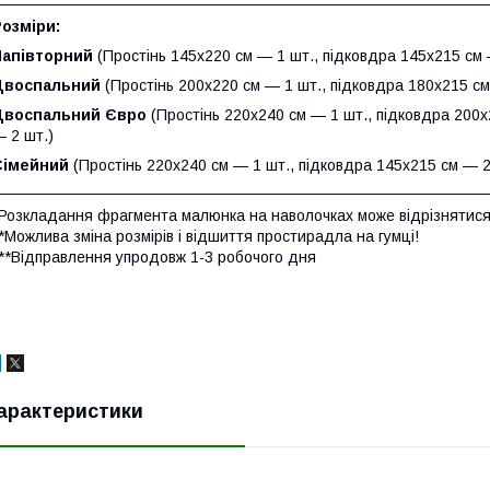
озміри:
Напівторний
(Простінь 145х220 см — 1 шт., підковдра 145х215 см 
Двоспальний
(Простінь 200х220 см — 1 шт., підковдра 180х215 см
Двоспальний Євро
(Простінь 220х240 см — 1 шт., підковдра 200х
 2 шт.)
Сімейний
(Простінь 220х240 см — 1 шт., підковдра 145х215 см — 2
_______________________________________________________
Розкладання фрагмента малюнка на наволочках може відрізнятися
*Можлива зміна розмірів і відшиття простирадла на гумці!
**Відправлення упродовж 1-3 робочого дня
арактеристики