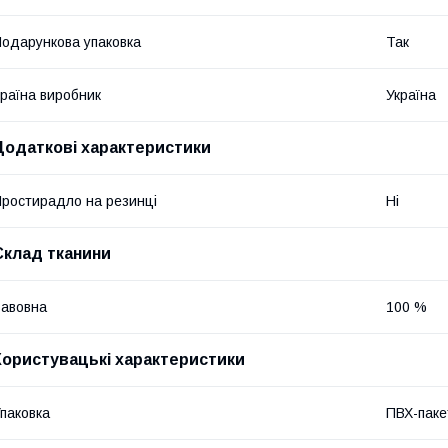
одарункова упаковка
Так
раїна виробник
Україна
Додаткові характеристики
ростирадло на резинці
Ні
Склад тканини
авовна
100 %
Користувацькі характеристики
паковка
ПВХ-паке