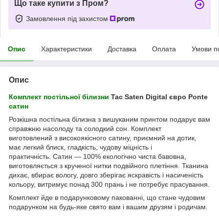
Що таке купити з Пром?
Замовлення під захистом
Опис
Характеристики
Доставка
Оплата
Умови п
Опис
Комплект постільної білизни
Tac Saten Digital євро Ponte
сатин
Розкішна постільна білизна з вишуканим принтом подарує вам
справжню насолоду та солодкий сон. Комплект
виготовлений з високоякісного сатину, приємний на дотик,
має легкий блиск, гладкість, чудову міцність і
практичність.
Сатин — 100% екологічно чиста бавовна,
виготовляється з крученої нитки подвійного плетіння.
Тканина
дихає, вбирає вологу, довго зберігає яскравість і насиченість
кольору, витримує понад 300 прань і не потребує прасування.
Комплект йде в подарунковому пакованні, що стане чудовим
подарунком на будь-яке свято вам і вашим друзям і родичам.