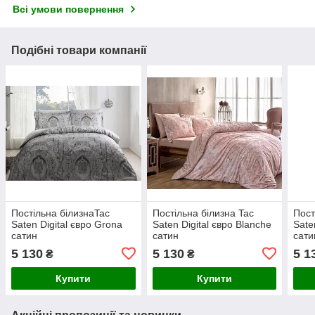
Всі умови повернення
Подібні товари компанії
Постільна білизнаTac
Постільна білизна Tac
Пост
Saten Digital євро Grona
Saten Digital євро Blanche
Sate
сатин
сатин
сати
5 130
5 130
5 1
₴
₴
Купити
Купити