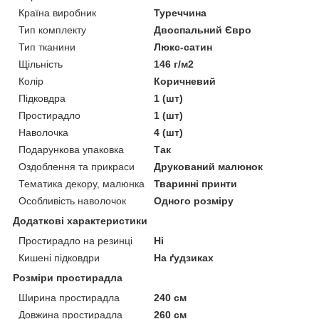
Країна виробник
Туреччина
Тип комплекту
Двоспальний Євро
Тип тканини
Люкс-сатин
Щільність
146 г/м2
Колір
Коричневий
Підковдра
1 (шт)
Простирадло
1 (шт)
Наволочка
4 (шт)
Подарункова упаковка
Так
Оздоблення та прикраси
Друкований малюнок
Тематика декору, малюнка
Тваринні принти
Особливість наволочок
Одного розміру
Додаткові характеристики
Простирадло на резинці
Ні
Кишені підковдри
На ґудзиках
Розміри простирадла
Ширина простирадла
240 см
Довжина простирадла
260 см