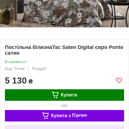
Постільна білизнаTac Saten Digital євро Ponte
сатин
В наявності
Код: Ponte
Роздріб
5 130
₴
Купити
або
Купити з