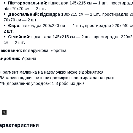
Півтороспальний:
підковдра 145х215 см — 1 шт., простирадл
або 70х70 см — 2 шт.
Двоспальний:
підковдра 180х215 см — 1 шт., простирадло 20
70х70 см — 2 шт.
Євро:
підковдра 200х220 см — 1 шт., простирадло 220х240 см
2 шт.
Сімейний:
підковдра 145х215 см — 2 шт., простирадло 220х24
см — 2 шт.
Паковання:
подарункова, жорстка
Виробник:
Україна
Фрагмент малюнка на наволочках може відрізнятися
*Можливо відшивши інших розмірів і простирадла на гумці
**Відправлення упродовж 1-3 робочих днів
арактеристики