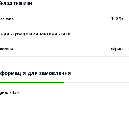
Склад тканини
авовна
100 %
Користувацькі характеристики
паковка
Фірмова 
нформація для замовлення
іна:
945 ₴