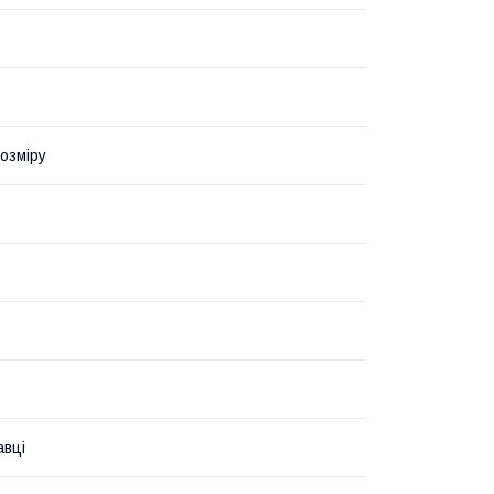
озміру
авці