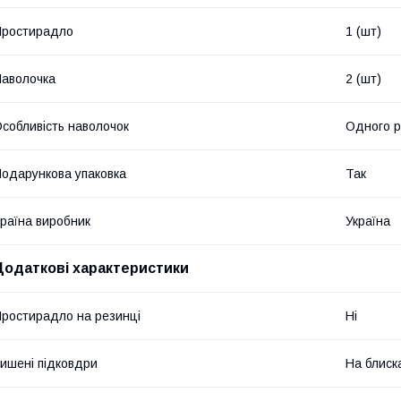
Простирадло
1 (шт)
аволочка
2 (шт)
собливість наволочок
Одного р
одарункова упаковка
Так
раїна виробник
Україна
Додаткові характеристики
ростирадло на резинці
Ні
ишені підковдри
На блиск