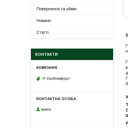
Повернення та обмін
Новини
Статті
К
П
п
КОНТАКТИ
П
в
д
П
🌱 ЕкоКомфорт
б
Т
Ірина
Щ