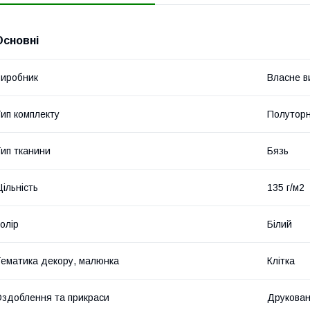
Основні
иробник
Власне в
ип комплекту
Полутор
ип тканини
Бязь
ільність
135 г/м2
олір
Білий
ематика декору, малюнка
Клітка
здоблення та прикраси
Друкова