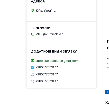
Київ, Україна
+380 (67) 707-31-47
*
shop.eko.comfort@gmail.com
*
+380677073147
*
+380677073147
+380677073147
Х