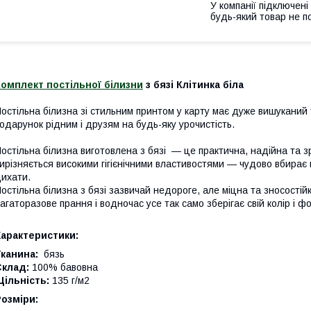
У компанії підключені
будь-який товар не п
омплект постільної білизни
з бязі Клітинка біла
остільна білизна зі стильним принтом у карту має дуже вишуканий
одарунок рідним і друзям на будь-яку урочистість.
остільна білизна виготовлена з бязі — це практична, надійна та з
ирізняється високими гігієнічними властивостями — чудово вбирає 
ихати.
остільна білизна з бязі зазвичай недороге, але міцна та зносості
агаторазове прання і водночас усе так само зберігає свій колір і ф
Характеристики:
канина:
бязь
Склад:
100% бавовна
ільність:
135 г/м2
Розміри: