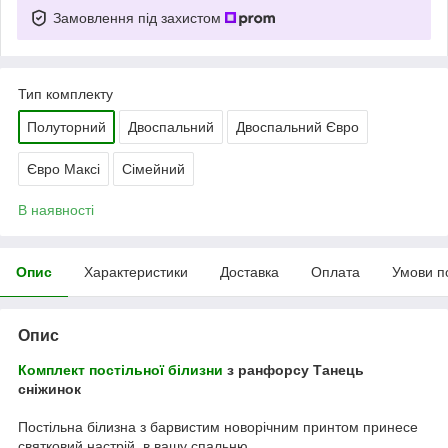
Замовлення під захистом
Тип комплекту
Полуторний
Двоспальний
Двоспальний Євро
Євро Максі
Сімейний
В наявності
Опис
Характеристики
Доставка
Оплата
Умови п
Опис
Комплект постільної білизни
з ранфорсу Танець
сніжинок
Постільна білизна з барвистим новорічним принтом принесе
святковий настрій в вашу спальню.