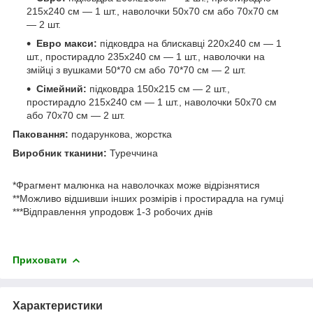
215х240 см — 1 шт., наволочки 50х70 см або 70х70 см
— 2 шт.
Евро макси:
підковдра на блискавці 220x240 см — 1
шт., простирадло 235x240 см — 1 шт., наволочки на
змійці з вушками 50*70 см або 70*70 см — 2 шт.
Сімейний:
підковдра 150х215 см — 2 шт.,
простирадло 215х240 см — 1 шт., наволочки 50х70 см
або 70х70 см — 2 шт.
Паковання:
подарункова, жорстка
Виробник тканини:
Туреччина
*Фрагмент малюнка на наволочках може відрізнятися
**Можливо відшивши інших розмірів і простирадла на гумці
***Відправлення упродовж 1-3 робочих днів
Приховати
Характеристики