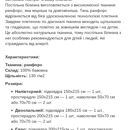
Постільна білизна виготовляється з високоякісної тканини
ранфорс, яка міцніша та довговічніша. Тань ранфорс
відрізняється від бязі удосконаленою технологією плетіння.
Завдяки плетенню по діагоналі тканина виходить щільнішою
та гладкішою, що помітно за зовнішнім виглядом і на дотик.
Це абсолютно натуральна тканина, тому постільна білизна з
неї особливо рекомендуються для дітей і людей, які
страждають від алергії.
Характеристики:
Тканина:
ранфорс
Склад:
100% бавовна
Щільність:
130 г/м2
Розміри:
Напівторний:
підковдра 150х215 см — 1 шт.,
простирадло 150х215 см — 1 шт., наволочки 50х70 см
або 70х70 см — 2 шт.
Двоспальний:
підковдра 180х215 см — 1 шт.,
простирадло 200х215 см — 1 шт., наволочки 50х70 см
або 70х70 см — 2 шт.
Євро:
підковдра 200х215см — 1 шт., простирадло