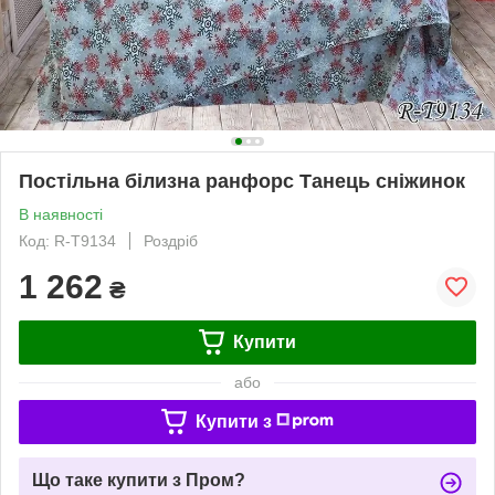
Постільна білизна ранфорс Танець сніжинок
В наявності
Код: R-T9134
Роздріб
1 262
₴
Купити
або
Купити з
Що таке купити з Пром?