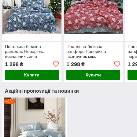
Постільна білизна
Постільна білизна
Пост
ранфорс Новорічна
ранфорс Новорічна
ранф
позначник синій
позначник мікс
чер
1 298
1 298
1 2
₴
₴
Купити
Купити
Акційні пропозиції та новинки
–1%