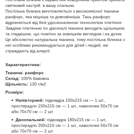
святковий настрій в вашу спальню.
Постільна білизна виготовляється з високоякісної тканини
ранфорс, яка міцніша та довговічніша. Тань ранфорс
відрізняється від бязі удосконаленою технологією плетіння.
Завдяки плетенню по діагоналі тканина виходить щільнішою
та гладкішою, що помітно за зовнішнім виглядом і на дотик.
Це абсолютно натуральна тканина, тому постільна білизна з
неї особливо рекомендуються для дітей і людей, які
страждають від алергії.
Характеристики:
Тканина:
ранфорс
Склад:
100% бавовна
Щільність:
130 г/м2
Розміри:
Напівторний:
підковдра 150х215 см — 1 шт.,
простирадло 150х215 см — 1 шт., наволочки 50х70 см
або 70х70 см — 2 шт.
Двоспальний:
підковдра 180х215 см — 1 шт.,
простирадло 200х215 см — 1 шт., наволочки 50х70 см
або 70х70 см — 2 шт.