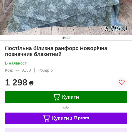
Постільна білизна ранфорс Новорічна
позначник блакитний
В наявності
Код: R-T9133
Роздріб
1 298
₴
Купити
або
Купити з