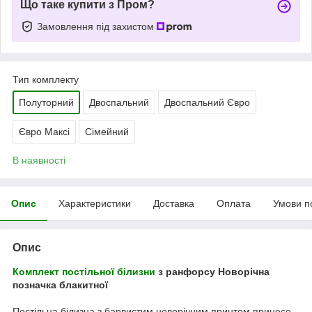
Що таке купити з Пром?
Замовлення під захистом
Тип комплекту
Полуторний
Двоспальний
Двоспальний Євро
Євро Максі
Сімейний
В наявності
Опис
Характеристики
Доставка
Оплата
Умови п
Опис
Комплект постільної білизни
з ранфорсу Новорічна
позначка блакитної
Постільна білизна з барвистим новорічним принтом принесе