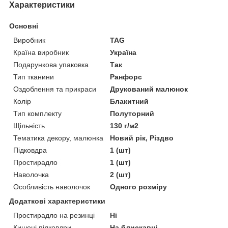
Характеристики
Основні
Виробник
TAG
Країна виробник
Україна
Подарункова упаковка
Так
Тип тканини
Ранфорс
Оздоблення та прикраси
Друкований малюнок
Колір
Блакитний
Тип комплекту
Полуторний
Щільність
130 г/м2
Тематика декору, малюнка
Новий рік, Різдво
Підковдра
1 (шт)
Простирадло
1 (шт)
Наволочка
2 (шт)
Особливість наволочок
Одного розміру
Додаткові характеристики
Простирадло на резинці
Ні
Кишені підковдри
На блискавці