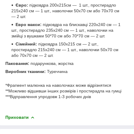
Євро:
підковдра 200х215см — 1 шт., простирадло
215х240 см — 1 шт., наволочки 50х70 см або 70х70 см
— 2 шт.
Евро макси:
підковдра на блискавці 220x240 см — 1
шт., простирадло 235x240 см — 1 шт., наволочки на
змійці з вушками 50*70 см або 70*70 см — 2 шт.
Сімейний:
підковдра 150х215 см — 2 шт.,
простирадло 215х240 см — 1 шт., наволочки 50х70 см
або 70х70 см — 2 шт.
Паковання:
подарункова, жорстка
Виробник тканини:
Туреччина
*Фрагмент малюнка на наволочках може відрізнятися
**Можливо відшивши інших розмірів і простирадла на гумці
***Відправлення упродовж 1-3 робочих днів
Приховати