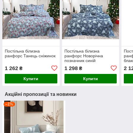
Постільна білизна
Постільна білизна
Пост
ранфорс Танець сніжинок
ранфорс Новорічна
ранф
позначник синій
блак
1 262
1 298
2 1
₴
₴
Купити
Купити
Акційні пропозиції та новинки
–1%