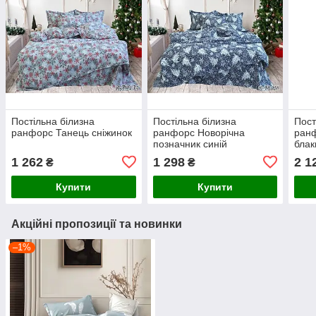
Постільна білизна
Постільна білизна
Пост
ранфорс Танець сніжинок
ранфорс Новорічна
ранф
позначник синій
блак
1 262
1 298
2 1
₴
₴
Купити
Купити
Акційні пропозиції та новинки
–1%