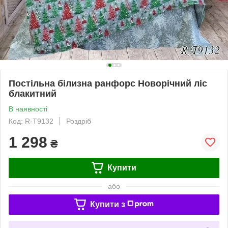
Постільна білизна ранфорс Новорічний ліс
блакитний
В наявності
Код: R-T9132
Роздріб
1 298
₴
Купити
або
Купити з