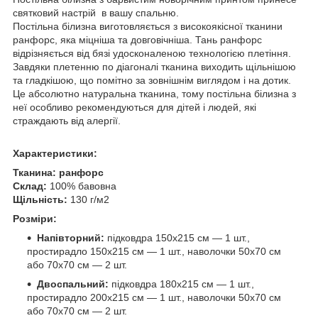
святковий настрій в вашу спальню.
Постільна білизна виготовляється з високоякісної тканини
ранфорс, яка міцніша та довговічніша. Тань ранфорс
відрізняється від бязі удосконаленою технологією плетіння.
Завдяки плетенню по діагоналі тканина виходить щільнішою
та гладкішою, що помітно за зовнішнім виглядом і на дотик.
Це абсолютно натуральна тканина, тому постільна білизна з
неї особливо рекомендуються для дітей і людей, які
страждають від алергії.
Характеристики:
Тканина:
ранфорс
Склад:
100% бавовна
Щільність:
130 г/м2
Розміри:
Напівторний:
підковдра 150х215 см — 1 шт.,
простирадло 150х215 см — 1 шт., наволочки 50х70 см
або 70х70 см — 2 шт.
Двоспальний:
підковдра 180х215 см — 1 шт.,
простирадло 200х215 см — 1 шт., наволочки 50х70 см
або 70х70 см — 2 шт.