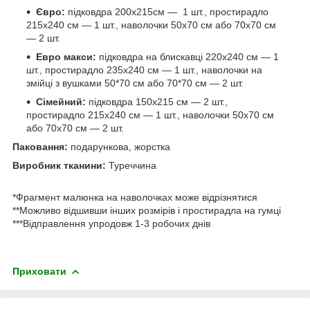
Євро:
підковдра 200х215см — 1 шт., простирадло
215х240 см — 1 шт., наволочки 50х70 см або 70х70 см
— 2 шт.
Евро макси:
підковдра на блискавці 220x240 см — 1
шт., простирадло 235x240 см — 1 шт., наволочки на
змійці з вушками 50*70 см або 70*70 см — 2 шт.
Сімейний:
підковдра 150х215 см — 2 шт.,
простирадло 215х240 см — 1 шт., наволочки 50х70 см
або 70х70 см — 2 шт.
Паковання:
подарункова, жорстка
Виробник тканини:
Туреччина
*Фрагмент малюнка на наволочках може відрізнятися
**Можливо відшивши інших розмірів і простирадла на гумці
***Відправлення упродовж 1-3 робочих днів
Приховати