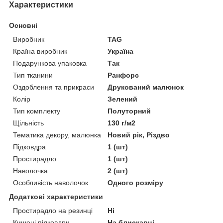
Характеристики
Основні
Виробник
TAG
Країна виробник
Україна
Подарункова упаковка
Так
Тип тканини
Ранфорс
Оздоблення та прикраси
Друкований малюнок
Колір
Зелений
Тип комплекту
Полуторний
Щільність
130 г/м2
Тематика декору, малюнка
Новий рік, Різдво
Підковдра
1 (шт)
Простирадло
1 (шт)
Наволочка
2 (шт)
Особливість наволочок
Одного розміру
Додаткові характеристики
Простирадло на резинці
Ні
Кишені підковдри
На блискавці