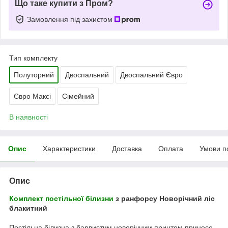
Що таке купити з Пром?
Замовлення під захистом
Тип комплекту
Полуторний
Двоспальний
Двоспальний Євро
Євро Максі
Сімейний
В наявності
Опис
Характеристики
Доставка
Оплата
Умови п
Опис
Комплект постільної білизни
з ранфорсу Новорічний ліс
блакитний
Постільна білизна з барвистим новорічним принтом принесе