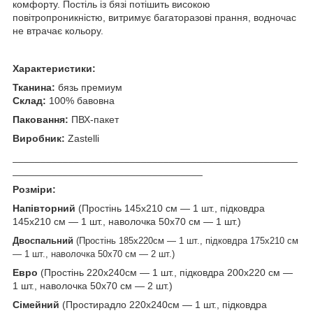
комфорту. Постіль із бязі потішить високою
повітропроникністю, витримує багаторазові прання, водночас
не втрачає кольору.
Характеристики:
Тканина:
бязь премиум
Склад:
100% бавовна
Паковання:
ПВХ-пакет
Виробник:
Zastelli
___________________________________________________
__________________________________
Розміри:
Напівторний
(Простінь 145х210 см — 1 шт., підковдра
145х210 см — 1 шт., наволочка 50х70 см — 1 шт.)
Двоспальний
(Простінь 185х220
см — 1 шт., підковдра 175х210 см
— 1 шт., наволочка 50х70 см — 2 шт.)
Евро
(Простінь 220х240
см — 1 шт., підковдра 200х220 см —
1 шт., наволочка 50х70 см — 2 шт.)
Сімейний
(
Простирадло 220х240
см — 1 шт., підковдра