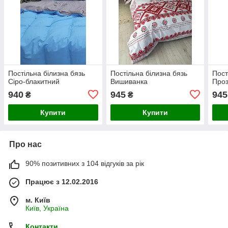
Постільна білизна бязь
Постільна білизна бязь
Пост
Сіро-блакитний
Вишиванка
Проз
940
945
945
₴
₴
Купити
Купити
Про нас
90% позитивних з 104 відгуків за рік
Працює з 12.02.2016
м. Київ
Київ, Україна
Контакти