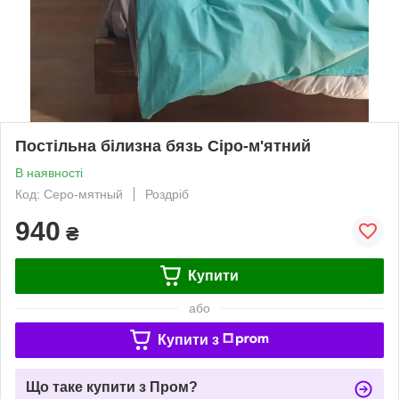
Постільна білизна бязь Сіро-м'ятний
В наявності
Код: Серо-мятный
Роздріб
940
₴
Купити
або
Купити з
Що таке купити з Пром?