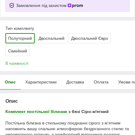
Замовлення під захистом
Тип комплекту
Полуторний
Двоспальний
Двоспальний Євро
Сімейний
В наявності
Опис
Характеристики
Доставка
Оплата
Умови п
Опис
Комплект постільної білизни
з бязі Сіро-м'ятний
Постільна білизна в стильному поєднанні сірого з м'ятним
наповнить вашу спальню атмосферою бездоганного стилю та
неповторного затишку, а комфортний відпочинок подарує