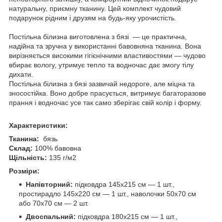
натуральну, приємну тканину. Цей комплект чудовий
подарунок рідним і друзям на будь-яку урочистість.
Постільна білизна виготовлена з бязі — це практична,
надійна та зручна у використанні бавовняна тканина. Вона
вирізняється високими гігієнічними властивостями — чудово
вбирає вологу, утримує тепло та водночас дає змогу тілу
дихати.
Постільна білизна з бязі зазвичай недороге, але міцна та
зносостійка. Воно добре прасується, витримує багаторазове
прання і водночас усе так само зберігає свій колір і форму.
Характеристики:
Тканина:
бязь
Склад:
100% бавовна
Щільність:
135 г/м2
Розміри:
Напівторний:
підковдра 145х215 см — 1 шт.,
простирадло 145х220 см — 1 шт., наволочки 50х70 см
або 70х70 см — 2 шт.
Двоспальний:
підковдра 180х215 см — 1 шт.,