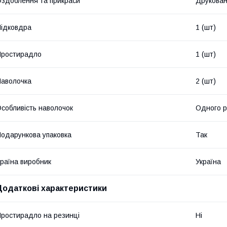
здоблення та прикраси
Друкова
ідковдра
1 (шт)
Простирадло
1 (шт)
аволочка
2 (шт)
собливість наволочок
Одного р
одарункова упаковка
Так
раїна виробник
Україна
Додаткові характеристики
ростирадло на резинці
Ні