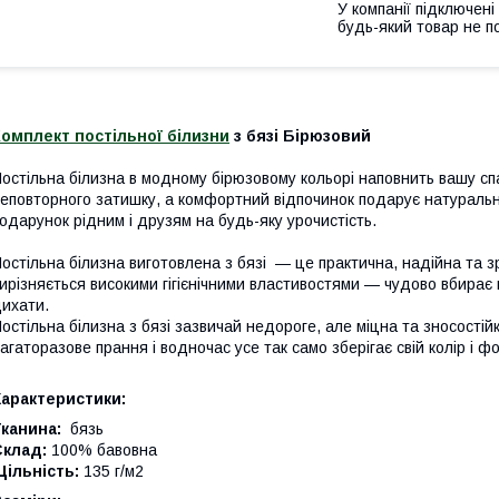
У компанії підключені
будь-який товар не п
омплект постільної білизни
з бязі Бірюзовий
остільна білизна в модному бірюзовому кольорі наповнить вашу 
еповторного затишку, а комфортний відпочинок подарує натуральн
одарунок рідним і друзям на будь-яку урочистість.
остільна білизна виготовлена з бязі — це практична, надійна та з
ирізняється високими гігієнічними властивостями — чудово вбирає 
ихати.
остільна білизна з бязі зазвичай недороге, але міцна та зносості
агаторазове прання і водночас усе так само зберігає свій колір і ф
Характеристики:
канина:
бязь
Склад:
100% бавовна
ільність:
135 г/м2