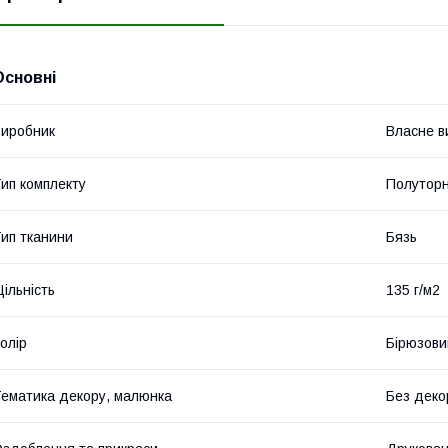
Основні
иробник
Власне в
ип комплекту
Полутор
ип тканини
Бязь
ільність
135 г/м2
олір
Бірюзови
ематика декору, малюнка
Без деко