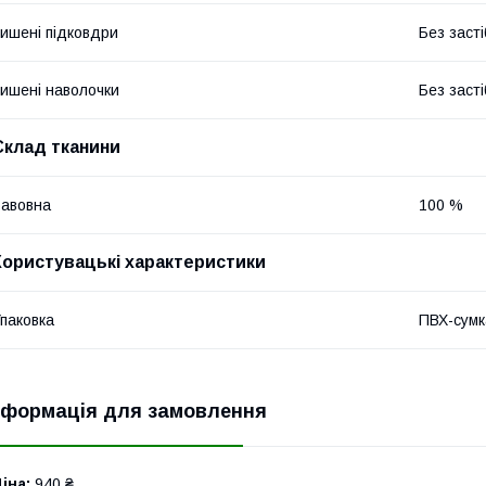
ишені підковдри
Без засті
ишені наволочки
Без засті
Склад тканини
авовна
100 %
Користувацькі характеристики
паковка
ПВХ-сумк
нформація для замовлення
іна:
940 ₴