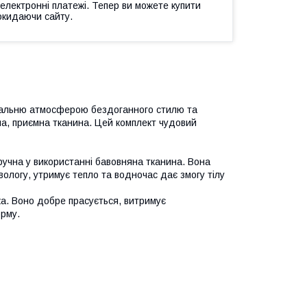
 електронні платежі. Тепер ви можете купити
окидаючи сайту.
спальню атмосферою бездоганного стилю та
а, приємна тканина. Цей комплект чудовий
ручна у використанні бавовняна тканина. Вона
вологу, утримує тепло та водночас дає змогу тілу
йка. Воно добре прасується, витримує
орму.