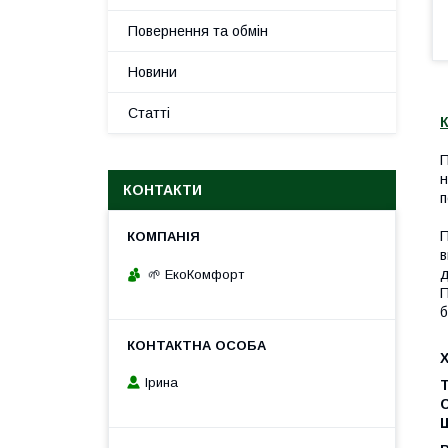
Повернення та обмін
Новини
Статті
К
П
н
КОНТАКТИ
п
П
в
д
🌱 ЕкоКомфорт
П
б
Ірина
Т
Щ