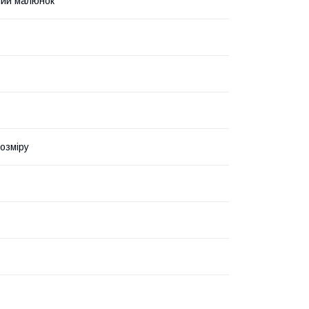
ний малюнок
озміру