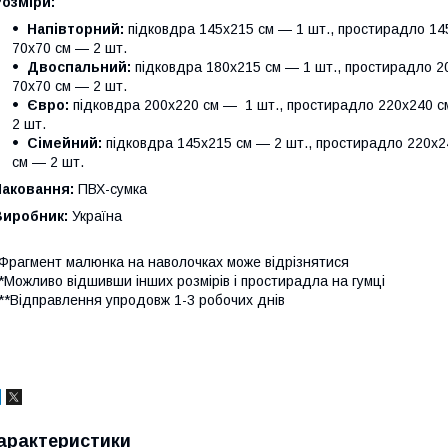
Розміри:
Напівторний:
підковдра 145х215 см — 1 шт., простирадло 145
70х70 см — 2 шт.
Двоспальний:
підковдра 180х215 см — 1 шт., простирадло 20
70х70 см — 2 шт.
Євро:
підковдра 200х220 см — 1 шт., простирадло 220х240 см
2 шт.
Сімейний:
підковдра 145х215 см — 2 шт., простирадло 220х24
см — 2 шт.
Паковання:
ПВХ-сумка
Виробник:
Україна
Фрагмент малюнка на наволочках може відрізнятися
*Можливо відшивши інших розмірів і простирадла на гумці
**Відправлення упродовж 1-3 робочих днів
арактеристики