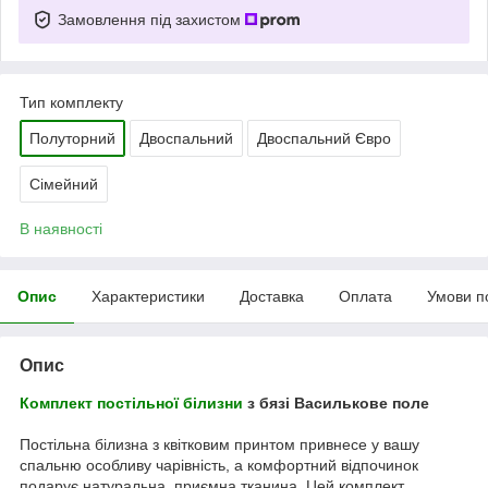
Замовлення під захистом
Тип комплекту
Полуторний
Двоспальний
Двоспальний Євро
Сімейний
В наявності
Опис
Характеристики
Доставка
Оплата
Умови п
Опис
Комплект постільної білизни
з бязі Василькове поле
Постільна білизна з квітковим принтом привнесе у вашу
спальню особливу чарівність, а комфортний відпочинок
подарує натуральна, приємна тканина. Цей комплект