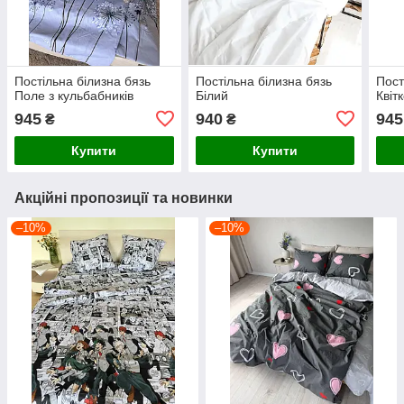
Постільна білизна бязь
Постільна білизна бязь
Пост
Поле з кульбабників
Білий
Квіт
945
940
945
₴
₴
Купити
Купити
Акційні пропозиції та новинки
–10%
–10%