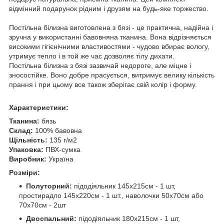
відмінний подарунок рідним і друзям на будь-яке торжество.
Постільна білизна виготовлена з бязі - це практична, надійна і
зручна у використанні бавовняна тканина. Вона відрізняється
високими гігієнічними властивостями - чудово вбирає вологу,
утримує тепло і в той же час дозволяє тілу дихати.
Постільна білизна з бязі зазвичай недороге, але міцне і
зносостійке. Воно добре прасується, витримує велику кількість
прання і при цьому все також зберігає свій колір і форму.
Характеристики:
Тканина:
бязь
Склад:
100% бавовна
Щільність:
135 г/м2
Упаковка:
ПВХ-сумка
Виробник:
Україна
Розміри:
Полуторний:
підодіяльник 145х215см - 1 шт,
простирадло 145х220см - 1 шт., наволочки 50х70см або
70х70см - 2шт
Двоспальний:
підодіяльник 180х215см - 1 шт,