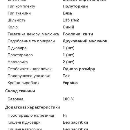
Тип комплекту
Полуторний
Тип тканини
Бязь
Щільність
135 г/м2
Колір
Синій
Тематика декору, малюнка
Рослини, квіти
Оздоблення та прикраси
Друкований малюнок
Підковдра
1 (шт)
Простирадло
1 (шт)
Наволочка
2 (шт)
Особливість наволочок
Одного розміру
Подарункова упаковка
Так
Країна виробник
Україна
Склад тканини
Бавовна
100 %
Додаткові характеристики
Простирадло на резинці
Ні
Кишені підковдри
Без застібки
Кишені наволочки
Без застібки