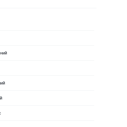
ьний
ний
ий
с