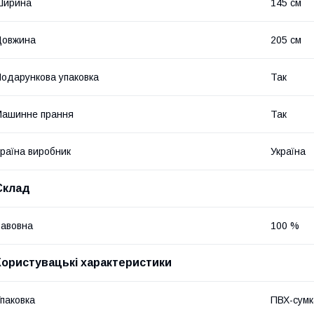
Ширина
145 см
Довжина
205 см
одарункова упаковка
Так
Машинне прання
Так
раїна виробник
Україна
Склад
авовна
100 %
Користувацькі характеристики
паковка
ПВХ-сумк