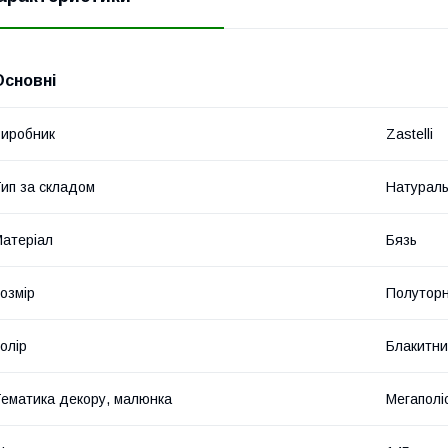
Основні
иробник
Zastelli
ип за складом
Натурал
атеріал
Бязь
озмір
Полутор
олір
Блакитн
ематика декору, малюнка
Мегаполі