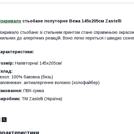
Покривало
стьобане полуторне Вежа 145х205см Zastelli
окривало стьобане зі стильним принтом стане справжньою окрасою
хильних до алергічних реакцій. Воно легко переться і швидко сохне
Характеристики:
озмір:
Напівторна/ 145х205см/
Склад:
ехол: 100% бавовна (бязь)
аповнювач: антиалергенне волокно (холофайбер)
Паковання:
ПВХ-сумка
Виробник:
TM Zastelli (Україна)
арактеристики