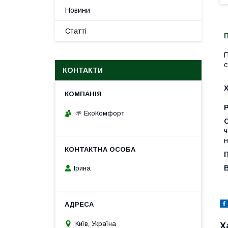
Новини
Статті
П
с
КОНТАКТИ
Р
🌱 ЕкоКомфорт
ч
н
Ірина
Київ, Україна
Х