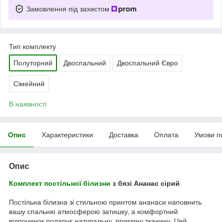
Замовлення під захистом
Тип комплекту
Полуторний
Двоспальний
Двоспальний Євро
Сімейний
В наявності
Опис
Характеристики
Доставка
Оплата
Умови п
Опис
Комплект постільної білизни
з бязі Ананас сірий
Постільна білизна зі стильною принтом ананаси наповнить
вашу спальню атмосферою затишку, а комфортний
відпочинок подарує натуральну, приємну тканину. Цей