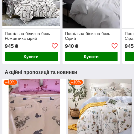
Постільна білизна бязь
Постільна білизна бязь
Пост
Романтика сірий
Сірий
Сіра
945
940
945
₴
₴
Купити
Купити
Акційні пропозиції та новинки
–10%
–10%