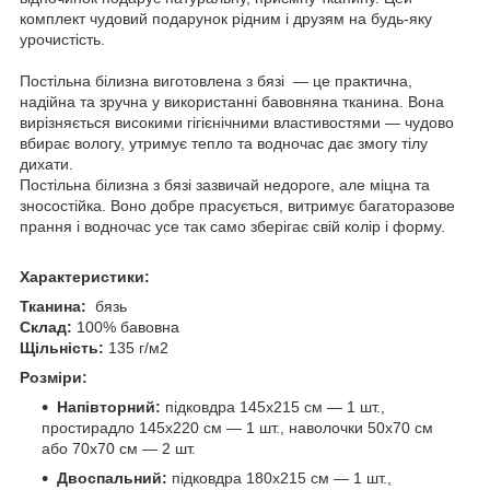
комплект чудовий подарунок рідним і друзям на будь-яку
урочистість.
Постільна білизна виготовлена з бязі — це практична,
надійна та зручна у використанні бавовняна тканина. Вона
вирізняється високими гігієнічними властивостями — чудово
вбирає вологу, утримує тепло та водночас дає змогу тілу
дихати.
Постільна білизна з бязі зазвичай недороге, але міцна та
зносостійка. Воно добре прасується, витримує багаторазове
прання і водночас усе так само зберігає свій колір і форму.
Характеристики:
Тканина:
бязь
Склад:
100% бавовна
Щільність:
135 г/м2
Розміри:
Напівторний:
підковдра 145х215 см — 1 шт.,
простирадло 145х220 см — 1 шт., наволочки 50х70 см
або 70х70 см — 2 шт.
Двоспальний:
підковдра 180х215 см — 1 шт.,