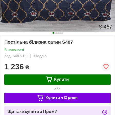
Постільна білизна сатин S487
В наявності
Код: S487-1,5
Роздріб
1 236
₴
Купити
або
Купити з
Що таке купити з Пром?