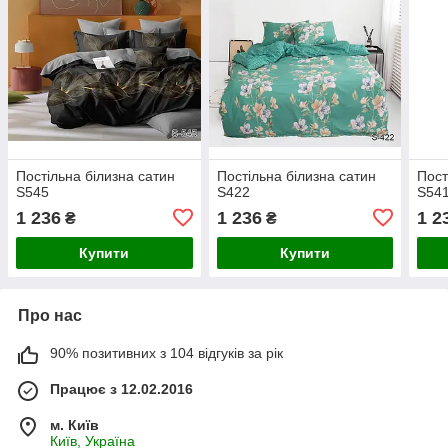
Постільна білизна сатин
Постільна білизна сатин
Пост
S545
S422
S54
1 236
1 236
1 2
₴
₴
Купити
Купити
Про нас
90% позитивних з 104 відгуків за рік
Працює з 12.02.2016
м. Київ
Київ, Україна