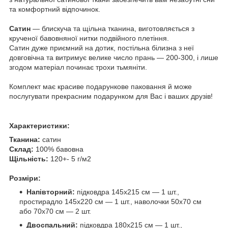
та комфортний відпочинок.
Сатин
— блискуча та щільна тканина, виготовляється з
крученої бавовняної нитки подвійного плетіння.
Сатин дуже приємний на дотик, постільна білизна з неї
довговічна та витримує велике число прань — 200-300, і лише
згодом матеріал починає трохи тьмяніти.
Комплект має красиве подарункове паковання й може
послугувати прекрасним подарунком для Вас і ваших друзів!
Характеристики:
Тканина:
сатин
Склад:
100% бавовна
Щільність:
120+- 5 г/м2
Розміри:
Напівторний:
підковдра 145х215 см — 1 шт.,
простирадло 145х220 см — 1 шт., наволочки 50х70 см
або 70х70 см — 2 шт.
Двоспальний:
підковдра 180х215 см — 1 шт.,