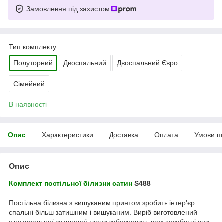
Замовлення під захистом
Тип комплекту
Полуторний
Двоспальний
Двоспальний Євро
Сімейний
В наявності
Опис
Характеристики
Доставка
Оплата
Умови п
Опис
Комплект постільної білизни
сатин
S488
Постільна білизна з вишуканим принтом зробить інтер'єр
спальні більш затишним і вишуканим. Виріб виготовлений
з натуральної сатинової ткани забезпечить вам незабутні сни