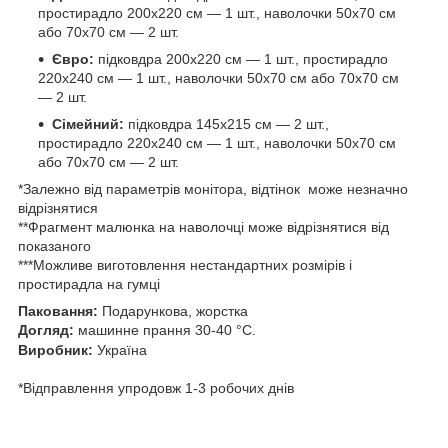
простирадло 200х220 см — 1 шт., наволочки 50х70 см
або 70х70 см — 2 шт.
Євро:
підковдра 200х220 см — 1 шт., простирадло
220х240 см — 1 шт., наволочки 50х70 см або 70х70 см
— 2 шт.
Сімейний:
підковдра 145х215 см — 2 шт.,
простирадло 220х240 см — 1 шт., наволочки 50х70 см
або 70х70 см — 2 шт.
*Залежно від параметрів монітора, відтінок може незначно
відрізнятися
**Фрагмент малюнка на наволочці може відрізнятися від
показаного
***Можливе виготовлення нестандартних розмірів і
простирадла на гумці
Паковання:
Подарункова, жорстка
Догляд:
машинне прання 30-40 °C.
Виробник:
Україна
*Відправлення упродовж 1-3 робочих днів