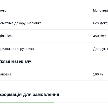
олір
Молочни
ематика декору, малюнка
Без деко
ільність
450 г/м2
ризначення рушника
Для рук 
Склад матеріалу
авовна
100 %
нформація для замовлення