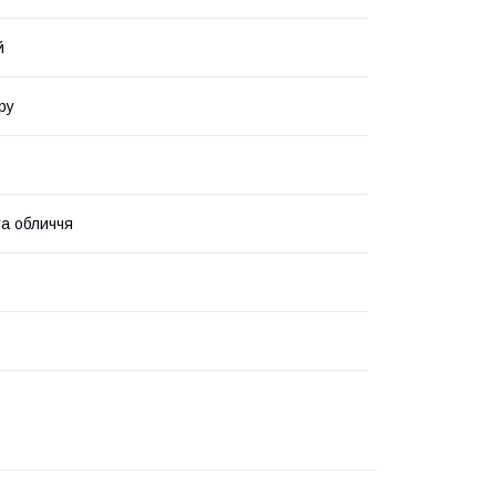
й
ру
та обличчя