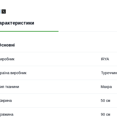
арактеристики
Основні
иробник
IRYA
раїна виробник
Туреччи
ип тканини
Махра
Ширина
50 см
Довжина
90 см