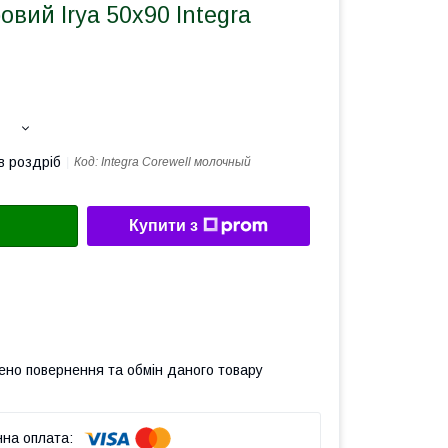
вий Irya 50х90 Integra
в роздріб
Код:
Integra Corewell молочный
Купити з
ено повернення та обмін даного товару