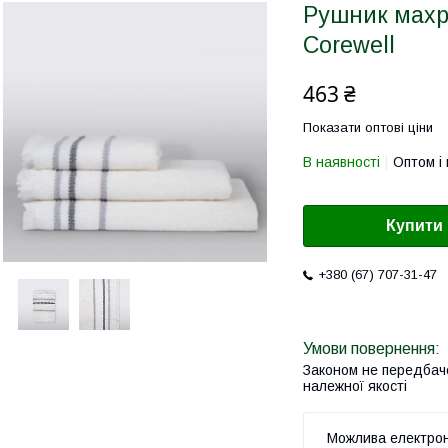
Рушник махро
Corewell
463 ₴
Показати оптові ціни
В наявності
Оптом і 
Купити
+380 (67) 707-31-47
Законом не передбач
належної якості