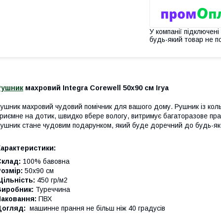
У компанії підключені
будь-який товар не п
Рушник
махровий Integra Corewell 50х90 см Irya
ушник махровий чудовий помічник для вашого дому. Рушник із кол
риємне на дотик, швидко вбере вологу, витримує багаторазове пра
ушник стане чудовим подарунком, який буде доречний до будь-яко
Характеристики:
Склад:
100% бавовна
озмір:
50x90 см
ільність:
450 гр/м2
Виробник:
Туреччина
Паковання:
ПВХ
Догляд:
машинне прання не більш ніж 40 градусів