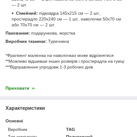
— 2 шт.
Сімейний:
підковдра 145х215 см — 2 шт.,
простирадло 220х240 см — 1 шт., наволочки 50х70 см
або 70х70 см — 2 шт.
Паковання:
подарункова, жорстка
Виробник тканини:
Туреччина
*Фрагмент малюнка на наволочках може відрізнятися
**Можливо відшивши інших розмірів і простирадла на гумці
***Відправлення упродовж 1-3 робочих днів
Приховати
Характеристики
Основні
Виробник
TAG
Тип комплекту
Полуторний