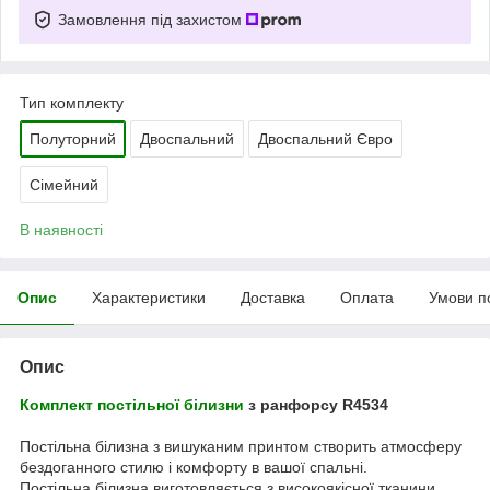
Замовлення під захистом
Тип комплекту
Полуторний
Двоспальний
Двоспальний Євро
Сімейний
В наявності
Опис
Характеристики
Доставка
Оплата
Умови п
Опис
Комплект постільної білизни
з ранфорсу R4534
Постільна білизна з вишуканим принтом створить атмосферу
бездоганного стилю і комфорту в вашої спальні.
Постільна білизна виготовляється з високоякісної тканини