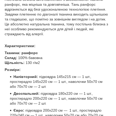
ранфорс, яка міцніша та довговічніша. Тань ранфорс
відрізняється від бязі удосконаленою технологією плетіння.
Завдяки плетенню по діагоналі тканина виходить щільнішою
та гладкішою, що помітно за зовнішнім виглядом і на дотик.
Це абсолютно натуральна тканина, тому постільна білизна з
неї особливо рекомендуються для дітей і людей, які
страждають від алергії.
Характеристики:
Тканина:
ранфорс
Склад:
100% бавовна
Щільність:
130 г/м2
Розміри:
Напівторний:
підковдра 145х215 см — 1 шт.,
простирадло 145х220 см — 1 шт., наволочки 50х70 см
або 70х70 см — 2 шт.
Двоспальний:
підковдра 180х220 см — 1 шт.,
простирадло 200х220 см — 1 шт., наволочки 50х70 см
або 70х70 см — 2 шт.
Євро:
підковдра 200х220 см — 1 шт., простирадло
220х240 см — 1 шт., наволочки 50х70 см або 70х70 см