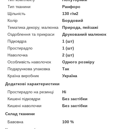
Тип тканини
Ранфорс
Щільність
130 г/м2
Колір
Бордовий
Тематика декору, малюнка
Природа, пейзажі
Оздоблення та прикраси
Друкований малюнок
Підковдра
1 (шт)
Простирадло
1 (шт)
Наволочка
2 (шт)
Особливість наволочок
Одного розміру
Подарункова упаковка
Так
Країна виробник
Україна
Додаткові характеристики
Простирадло на резинці
Ні
Кишені підковдри
Без застібки
Кишені наволочки
Без застібки
Склад тканини
Бавовна
100 %