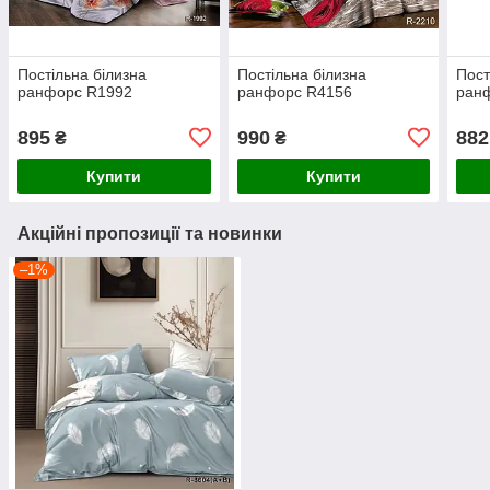
Постільна білизна
Постільна білизна
Пост
ранфорс R1992
ранфорс R4156
ранф
895
990
882
₴
₴
Купити
Купити
Акційні пропозиції та новинки
–1%