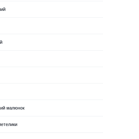
ний
ий
ний малюнок
метелики