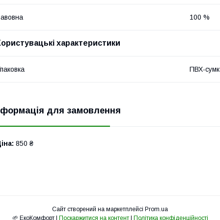
авовна
100 %
Користувацькі характеристики
паковка
ПВХ-сумк
нформація для замовлення
іна:
850 ₴
Сайт створений на маркетплейсі
Prom.ua
🌱 ЕкоКомфорт |
Поскаржитися на контент
|
Політика конфіденційності