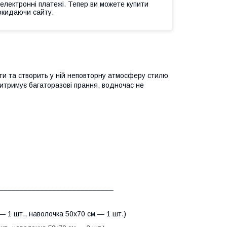
 електронні платежі. Тепер ви можете купити
окидаючи сайту.
ати та створить у ній неповторну атмосферу стилю
 витримує багаторазові прання, водночас не
_____________________________
— 1 шт., наволочка 50х70 см — 1 шт.)