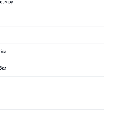
озміру
бки
бки