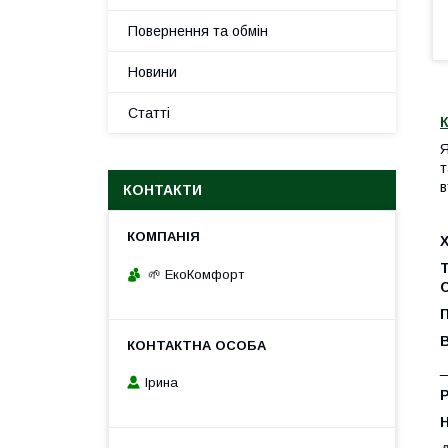
Повернення та обмін
Новини
Статті
К
Я
т
в
КОНТАКТИ
Т
🌱 ЕкоКомфорт
_
Ірина
Р