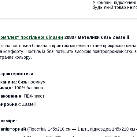
У компанії підключені
будь-який товар не п
омплект постільної білизни
20807 Метелики б
язь Zastelli
кісна постільна білизна з принтом метелика стане прикрасою кімн
а комфорту. Постіль із бязі потішить високою повітропроникністю,
трачає кольору.
Характеристики:
канина:
бязь премиум
Склад:
100% бавовна
Паковання:
ПВХ-пакет
Виробник:
Zastelli
_______________________________________________________
озміри:
Напівторний
(Простінь 145х210 см — 1 шт., підковдра 145х210 см 