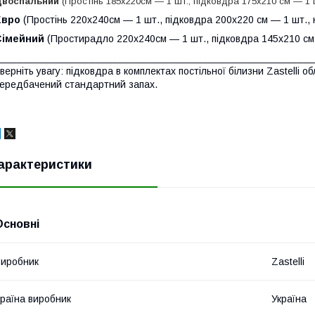
Двоспальний
(Простінь 185х220
см — 1 шт., підковдра 175х210 см — 1 
Евро
(Простінь 220х240
см — 1 шт., підковдра 200х220 см — 1 шт.,
Сімейний
(
Простирадло 220х240
см — 1 шт., підковдра 145х210 см
_______________________________________________________
верніть увагу: підковдра в комплектах постільної білизни Zastelli 
ередбачений стандартний запах.
арактеристики
Основні
иробник
Zastelli
раїна виробник
Україна