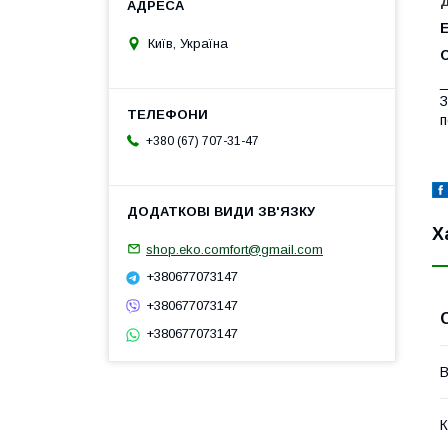
Київ, Україна
_
З
п
+380 (67) 707-31-47
Х
shop.eko.comfort@gmail.com
+380677073147
+380677073147
+380677073147
В
К