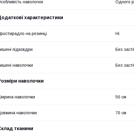
собливість наволочок
Одного р
Додаткові характеристики
ростирадло на резинці
Ні
ишені підковдри
Без засті
ишені наволочки
Без засті
Розміри наволочки
ирина наволочки
50 см
овжина наволочки
70 см
Склад тканини