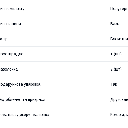
ип комплекту
Полутор
ип тканини
Бязь
олір
Блакитн
Простирадло
1 (шт)
аволочка
2 (шт)
одарункова упаковка
Так
здоблення та прикраси
Друкова
ематика декору, малюнка
Комахи, 