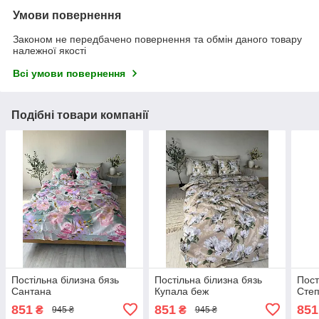
Умови повернення
Законом не передбачено повернення та обмін даного товару
належної якості
Всі умови повернення
Подібні товари компанії
Постільна білизна бязь
Постільна білизна бязь
Пост
Сантана
Купала беж
Степ
851
851
851
₴
₴
945 ₴
945 ₴