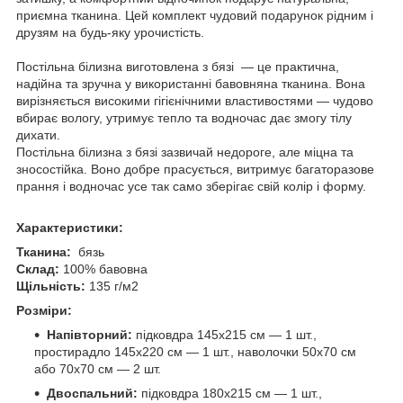
приємна тканина. Цей комплект чудовий подарунок рідним і
друзям на будь-яку урочистість.
Постільна білизна виготовлена з бязі — це практична,
надійна та зручна у використанні бавовняна тканина. Вона
вирізняється високими гігієнічними властивостями — чудово
вбирає вологу, утримує тепло та водночас дає змогу тілу
дихати.
Постільна білизна з бязі зазвичай недороге, але міцна та
зносостійка. Воно добре прасується, витримує багаторазове
прання і водночас усе так само зберігає свій колір і форму.
Характеристики:
Тканина:
бязь
Склад:
100% бавовна
Щільність:
135 г/м2
Розміри:
Напівторний:
підковдра 145х215 см — 1 шт.,
простирадло 145х220 см — 1 шт., наволочки 50х70 см
або 70х70 см — 2 шт.
Двоспальний:
підковдра 180х215 см — 1 шт.,