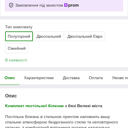
Замовлення під захистом
Тип комплекту
Полуторний
Двоспальний
Двоспальний Євро
Сімейний
В наявності
Опис
Характеристики
Доставка
Оплата
Умови п
Опис
Комплект постільної білизни
з бязі Великі міста
Постільна білизна зі стильною принтом наповнить вашу
спальню атмосферою бездоганного стилю та неповторного
затишку, а комфортний відпочинок подарує натуральна,