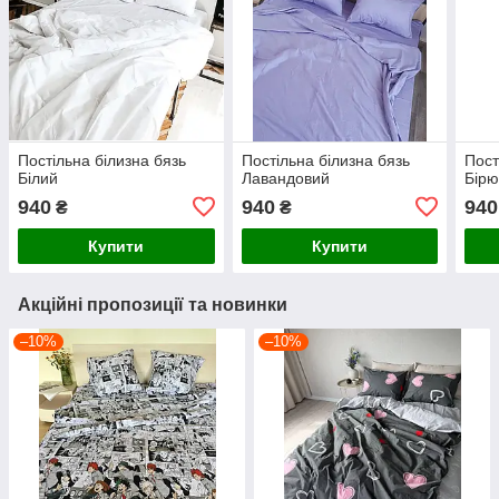
Постільна білизна бязь
Постільна білизна бязь
Пост
Білий
Лавандовий
Бірю
940
940
940
₴
₴
Купити
Купити
Акційні пропозиції та новинки
–10%
–10%