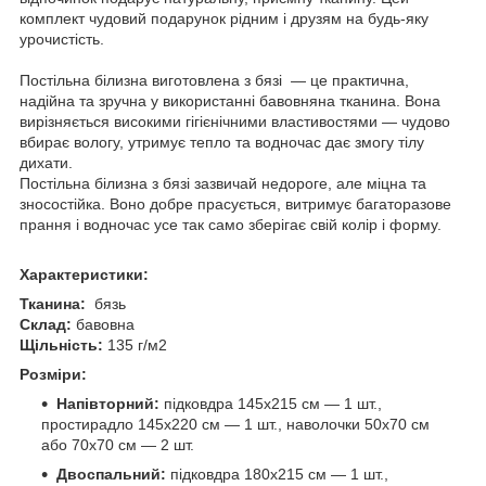
комплект чудовий подарунок рідним і друзям на будь-яку
урочистість.
Постільна білизна виготовлена з бязі — це практична,
надійна та зручна у використанні бавовняна тканина. Вона
вирізняється високими гігієнічними властивостями — чудово
вбирає вологу, утримує тепло та водночас дає змогу тілу
дихати.
Постільна білизна з бязі зазвичай недороге, але міцна та
зносостійка. Воно добре прасується, витримує багаторазове
прання і водночас усе так само зберігає свій колір і форму.
Характеристики:
Тканина:
бязь
Склад:
бавовна
Щільність:
135 г/м2
Розміри:
Напівторний:
підковдра 145х215 см — 1 шт.,
простирадло 145х220 см — 1 шт., наволочки 50х70 см
або 70х70 см — 2 шт.
Двоспальний:
підковдра 180х215 см — 1 шт.,