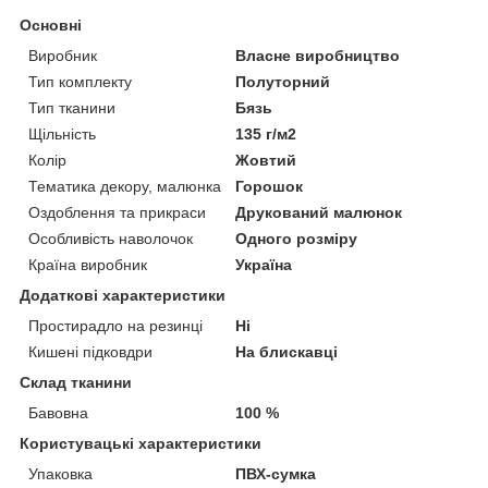
Основні
Виробник
Власне виробництво
Тип комплекту
Полуторний
Тип тканини
Бязь
Щільність
135 г/м2
Колір
Жовтий
Тематика декору, малюнка
Горошок
Оздоблення та прикраси
Друкований малюнок
Особливість наволочок
Одного розміру
Країна виробник
Україна
Додаткові характеристики
Простирадло на резинці
Ні
Кишені підковдри
На блискавці
Склад тканини
Бавовна
100 %
Користувацькі характеристики
Упаковка
ПВХ-сумка