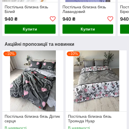
Постільна білизна бязь
Постільна білизна бязь
Пост
Білий
Лавандовий
Бірю
940
940
940
₴
₴
Купити
Купити
Акційні пропозиції та новинки
–10%
–10%
Постільна білизна бязь Дотик
Постільна білизна бязь
серця
Троянда Нуар
В наявності
В наявності