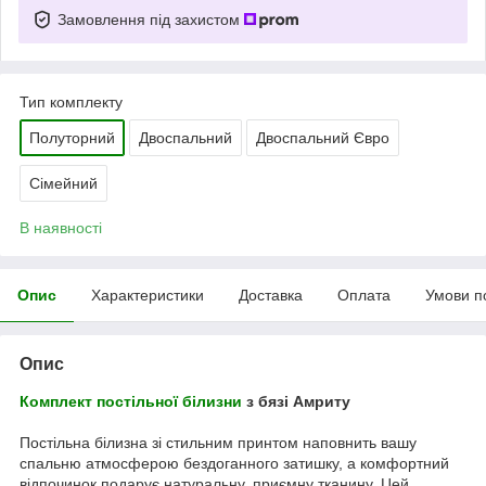
Замовлення під захистом
Тип комплекту
Полуторний
Двоспальний
Двоспальний Євро
Сімейний
В наявності
Опис
Характеристики
Доставка
Оплата
Умови п
Опис
Комплект постільної білизни
з бязі Амриту
Постільна білизна зі стильним принтом наповнить вашу
спальню атмосферою бездоганного затишку, а комфортний
відпочинок подарує натуральну, приємну тканину. Цей