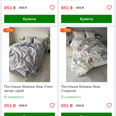
851
851
₴
₴
945 ₴
945 ₴
Купити
Купити
–10%
–10%
Постільна білизна бязь Степ-
Постільна білизна бязь
зигзаг сірий
Глорелія
В наявності
В наявності
851
851
₴
₴
945 ₴
945 ₴