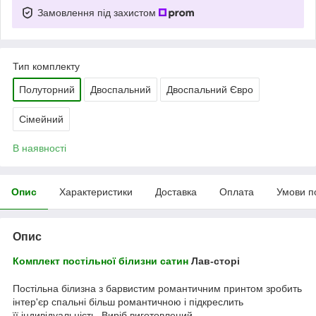
Замовлення під захистом
Тип комплекту
Полуторний
Двоспальний
Двоспальний Євро
Сімейний
В наявності
Опис
Характеристики
Доставка
Оплата
Умови п
Опис
Комплект постільної білизни
сатин
Лав-сторі
Постільна білизна з барвистим романтичним принтом зробить
інтер'єр спальні більш романтичною і підкреслить
її індивідуальність. Виріб виготовлений