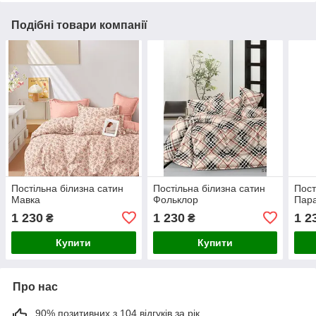
Подібні товари компанії
Постільна білизна сатин
Постільна білизна сатин
Пост
Мавка
Фольклор
Пар
1 230
1 230
1 2
₴
₴
Купити
Купити
Про нас
90% позитивних з 104 відгуків за рік