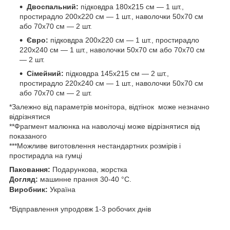
Двоспальний:
підковдра 180х215 см — 1 шт.,
простирадло 200х220 см — 1 шт., наволочки 50х70 см
або 70х70 см — 2 шт.
Євро:
підковдра 200х220 см — 1 шт., простирадло
220х240 см — 1 шт., наволочки 50х70 см або 70х70 см
— 2 шт.
Сімейний:
підковдра 145х215 см — 2 шт.,
простирадло 220х240 см — 1 шт., наволочки 50х70 см
або 70х70 см — 2 шт.
*Залежно від параметрів монітора, відтінок може незначно
відрізнятися
**Фрагмент малюнка на наволочці може відрізнятися від
показаного
***Можливе виготовлення нестандартних розмірів і
простирадла на гумці
Паковання:
Подарункова, жорстка
Догляд:
машинне прання 30-40 °C.
Виробник:
Україна
*Відправлення упродовж 1-3 робочих днів