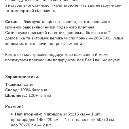
з натуральної сатинової ткани забезпечить вам незабутні сни
та комфортний відпочинок.
Сатин
— блискуча та щільна тканина, виготовляється з
крученої бавовняної нитки подвійного плетіння.
Сатин дуже приємний на дотик, постільна білизна з неї
довговічна та витримує велике число прань — 200-300, і лише
згодом матеріал починає трохи тьмяніти.
Комплект має красиве подарункове паковання й може
послугувати прекрасним подарунком для Вас і ваших друзів!
Характеристики:
Тканина:
сатин
Склад:
100% бавовна
Щільність:
120+- 5 г/м2
Розміри:
Напівторний:
підковдра 145х215 см — 1 шт.,
простирадло 145х220 см — 1 шт., наволочки 50х70 см
або 70х70 см — 2 шт.