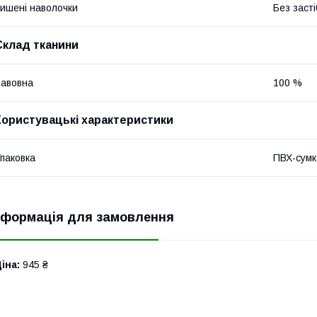
ишені наволочки
Без засті
Склад тканини
авовна
100 %
Користувацькі характеристики
паковка
ПВХ-сумк
нформація для замовлення
іна:
945 ₴