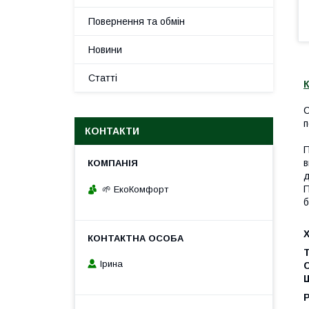
Повернення та обмін
Новини
Статті
К
С
п
КОНТАКТИ
П
в
д
П
🌱 ЕкоКомфорт
б
Т
Ірина
Щ