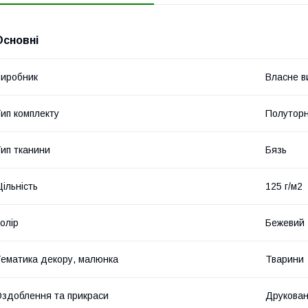
Основні
иробник
Власне в
ип комплекту
Полутор
ип тканини
Бязь
ільність
125 г/м2
олір
Бежевий
ематика декору, малюнка
Тварини
здоблення та прикраси
Друкова