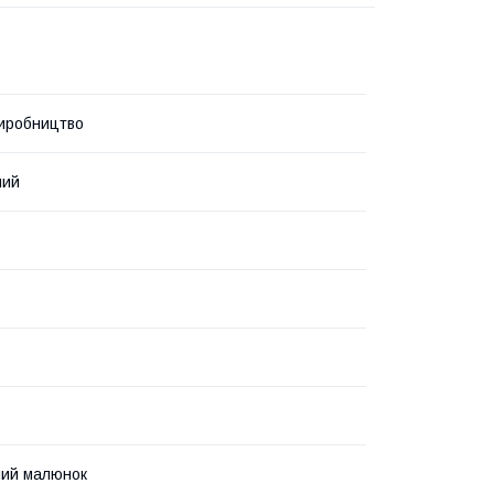
иробництво
ний
ний малюнок