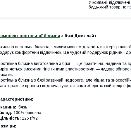
У компанії підключені
будь-який товар не п
омплект постільної білизни
з бязі Джек лайт
тильна постільна білизна з милим мопсом додасть в інтер'єр вашої
одарує комфортний відпочинок. Це чудовий подарунок рідним і др
остільна білизна виготовлена з бязі — це практична, надійна та з
ирізняється високими гігієнічними властивостями — чудово вбирає 
ихати.
остільна білизна з бязі зазвичай недороге, але міцна та зносості
агаторазове прання і водночас усе так само зберігає свій колір і ф
Характеристики:
канина:
бязь
Склад:
100% бавовна
ільність:
125 г/м2
Розміри: