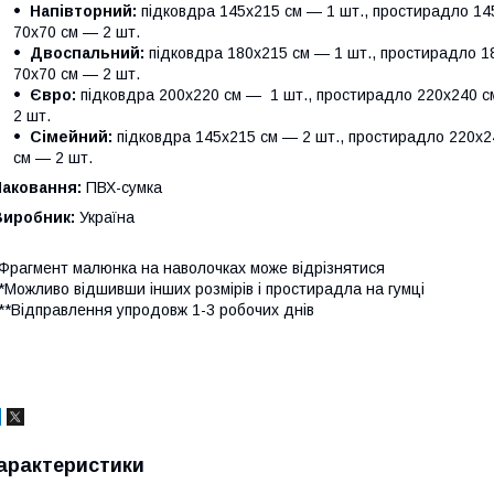
Напівторний:
підковдра 145х215 см — 1 шт., простирадло 145
70х70 см — 2 шт.
Двоспальний:
підковдра 180х215 см — 1 шт., простирадло 18
70х70 см — 2 шт.
Євро:
підковдра 200х220 см — 1 шт., простирадло 220х240 см
2 шт.
Сімейний:
підковдра 145х215 см — 2 шт., простирадло 220х24
см — 2 шт.
Паковання:
ПВХ-сумка
Виробник:
Україна
Фрагмент малюнка на наволочках може відрізнятися
*Можливо відшивши інших розмірів і простирадла на гумці
**Відправлення упродовж 1-3 робочих днів
арактеристики