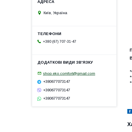
Київ, Україна
+380 (67) 707-31-47
*
shop.eko.comfort@gmail.com
*
+380677073147
*
+380677073147
+380677073147
Х