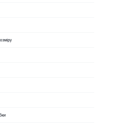
озміру
бки