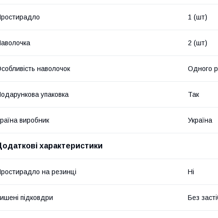
Простирадло
1 (шт)
аволочка
2 (шт)
собливість наволочок
Одного р
одарункова упаковка
Так
раїна виробник
Україна
Додаткові характеристики
ростирадло на резинці
Ні
ишені підковдри
Без засті