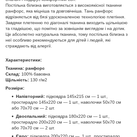
Постільна білизна виготовляється з високоякісної тканини
ранфорс, яка міцніша та довговічніша. Тань ранфорс
відрізняється від бязі удосконаленою технологією плетіння.
Завдяки плетенню по діагоналі тканина виходить щільнішою
та гладкішою, що помітно за зовнішнім виглядом і на дотик.
Це абсолютно натуральна тканина, тому постільна білизна з
неї особливо рекомендуються для дітей і людей, які
страждають від алергії.
Характеристики:
Тканина:
ранфорс
Склад:
100% бавовна
Щільність:
130 г/м2
Розміри:
Напівторний:
підковдра 145х215 см — 1 шт.,
простирадло 145х220 см — 1 шт., наволочки 50х70 см
або 70х70 см — 2 шт.
Двоспальний:
підковдра 180х220 см — 1 шт.,
простирадло 200х220 см — 1 шт., наволочки 50х70 см
або 70х70 см — 2 шт.
Євро:
підковдра 200х220 см — 1 шт., простирадло