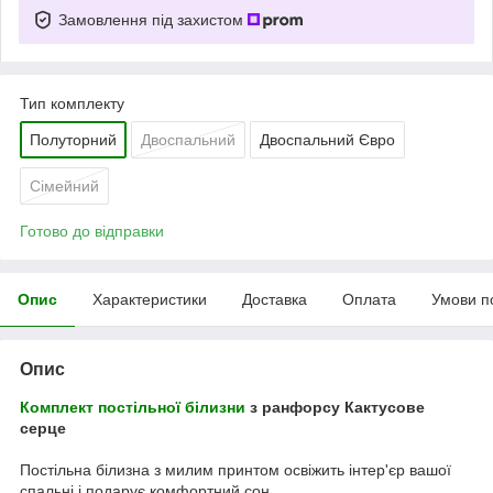
Замовлення під захистом
Тип комплекту
Полуторний
Двоспальний
Двоспальний Євро
Сімейний
Готово до відправки
Опис
Характеристики
Доставка
Оплата
Умови п
Опис
Комплект постільної білизни
з ранфорсу Кактусове
серце
Постільна білизна з милим принтом освіжить інтер'єр вашої
спальні і подарує комфортний сон.