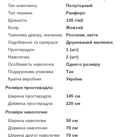
Тип комплекту
Полуторний
Тип тканини
Ранфорс
Щільність
130 г/м2
Колір
Жовтий
Тематика декору, малюнка
Рослини, квіти
Оздоблення та прикраси
Друкований малюнок
Простирадло
1 (шт)
Наволочка
2 (шт)
Особливість наволочок
Одного розміру
Подарункова упаковка
Так
Країна виробник
Україна
Розміри простирадла
Ширина простирадла
145 см
Довжина простирадла
220 см
Розміри наволочки
Ширина наволочки
50 см
Довжина наволочки
70 см
Ширина другої наволочки
70 см