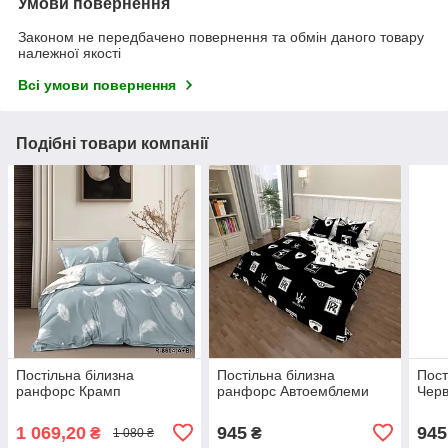
Умови повернення
Законом не передбачено повернення та обмін даного товару
належної якості
Всі умови повернення
Подібні товари компанії
Постільна білизна
Постільна білизна
Пост
ранфорс Крамп
ранфорс Автоемблеми
Черв
1 069,20
945
945
₴
₴
1 080 ₴