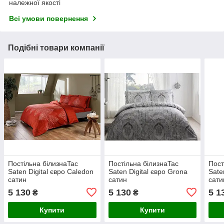
належної якості
Всі умови повернення
Подібні товари компанії
Постільна білизнаTac
Постільна білизнаTac
Пост
Saten Digital євро Caledon
Saten Digital євро Grona
Sate
сатин
сатин
сати
5 130
5 130
5 1
₴
₴
Купити
Купити