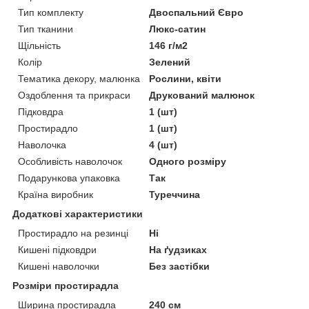
Тип комплекту
Двоспальний Євро
Тип тканини
Люкс-сатин
Щільність
146 г/м2
Колір
Зелений
Тематика декору, малюнка
Рослини, квіти
Оздоблення та прикраси
Друкований малюнок
Підковдра
1 (шт)
Простирадло
1 (шт)
Наволочка
4 (шт)
Особливість наволочок
Одного розміру
Подарункова упаковка
Так
Країна виробник
Туреччина
Додаткові характеристики
Простирадло на резинці
Ні
Кишені підковдри
На ґудзиках
Кишені наволочки
Без застібки
Розміри простирадла
Ширина простирадла
240 см