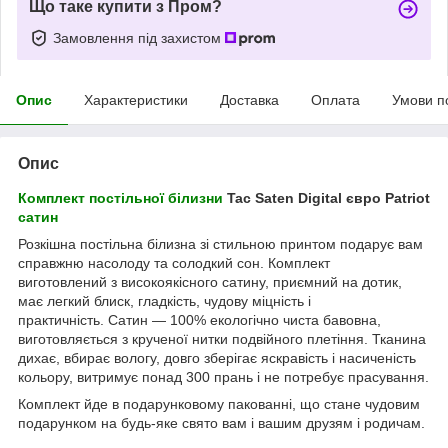
Що таке купити з Пром?
Замовлення під захистом
Опис
Характеристики
Доставка
Оплата
Умови п
Опис
Комплект постільної білизни
Tac Saten Digital євро Patriot
сатин
Розкішна постільна білизна зі стильною принтом подарує вам
справжню насолоду та солодкий сон. Комплект
виготовлений з високоякісного сатину, приємний на дотик,
має легкий блиск, гладкість, чудову міцність і
практичність.
Сатин — 100% екологічно чиста бавовна,
виготовляється з крученої нитки подвійного плетіння.
Тканина
дихає, вбирає вологу, довго зберігає яскравість і насиченість
кольору, витримує понад 300 прань і не потребує прасування.
Комплект йде в подарунковому пакованні, що стане чудовим
подарунком на будь-яке свято вам і вашим друзям і родичам.