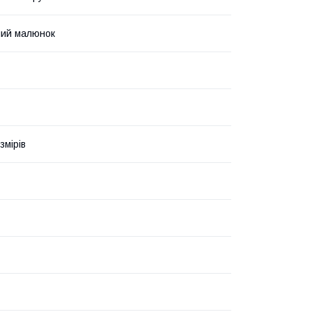
ний малюнок
змірів