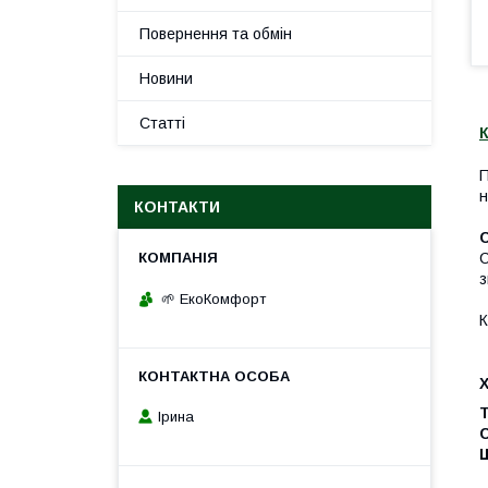
Повернення та обмін
Новини
Статті
К
П
н
КОНТАКТИ
С
з
🌱 ЕкоКомфорт
К
Т
Ірина