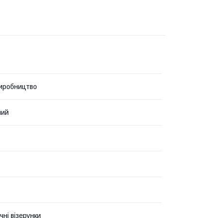
иробництво
ний
чні візерунки