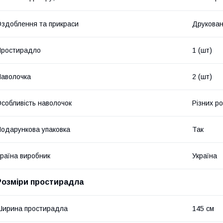
здоблення та прикраси
Друкова
Простирадло
1 (шт)
аволочка
2 (шт)
собливість наволочок
Різних ро
одарункова упаковка
Так
раїна виробник
Україна
Розміри простирадла
ирина простирадла
145 см