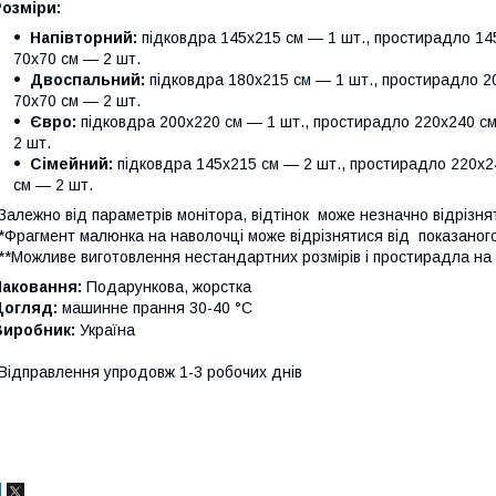
озміри:
Напівторний:
підковдра 145х215 см — 1 шт., простирадло 145
70х70 см — 2 шт.
Двоспальний:
підковдра 180х215 см — 1 шт., простирадло 20
70х70 см — 2 шт.
Євро:
підковдра 200х220 см — 1 шт., простирадло 220х240 см
2 шт.
Сімейний:
підковдра 145х215 см — 2 шт., простирадло 220х24
см — 2 шт.
Залежно від параметрів монітора, відтінок може незначно відрізня
*Фрагмент малюнка на наволочці може відрізнятися від показаног
**Можливе виготовлення нестандартних розмірів і простирадла на 
Паковання:
Подарункова, жорстка
Догляд:
машинне прання 30-40 °C
Виробник:
Україна
Відправлення упродовж 1-3 робочих днів