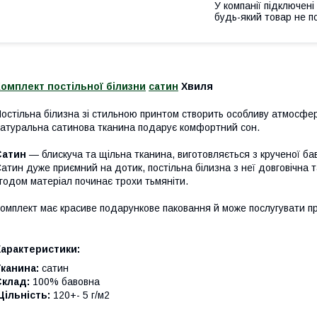
У компанії підключені
будь-який товар не п
омплект постільної білизни
сатин
Хвиля
остільна білизна зі стильною принтом створить особливу атмосфе
атуральна сатинова тканина подарує комфортний сон.
Сатин
— блискуча та щільна тканина, виготовляється з крученої ба
атин дуже приємний на дотик, постільна білизна з неї довговічна 
годом матеріал починає трохи тьмяніти.
омплект має красиве подарункове паковання й може послугувати п
Характеристики:
канина:
сатин
Склад:
100% бавовна
Щільність:
120+- 5 г/м2