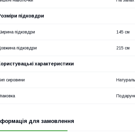
ишені наволочки
На запах
Розміри підковдри
ирина підковдри
145 см
овжина підковдри
215 см
Користувацькі характеристики
ип сировини
Натурал
паковка
Подарунк
нформація для замовлення