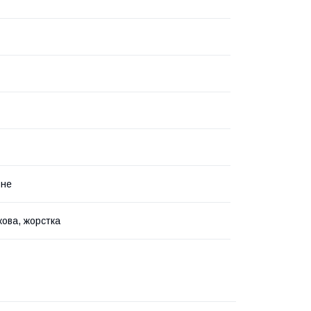
ьне
ова, жорстка