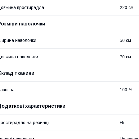
овжина простирадла
220 см
Розміри наволочки
ирина наволочки
50 см
овжина наволочки
70 см
Склад тканини
авовна
100 %
Додаткові характеристики
ростирадло на резинці
Ні