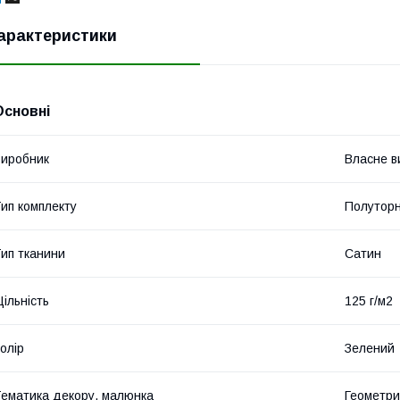
арактеристики
Основні
иробник
Власне в
ип комплекту
Полутор
ип тканини
Сатин
ільність
125 г/м2
олір
Зелений
ематика декору, малюнка
Геометри