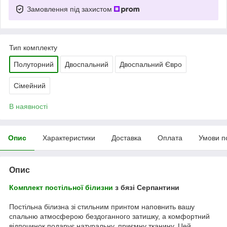
Замовлення під захистом
Тип комплекту
Полуторний
Двоспальний
Двоспальний Євро
Сімейний
В наявності
Опис
Характеристики
Доставка
Оплата
Умови п
Опис
Комплект постільної білизни
з бязі Серпантини
Постільна білизна зі стильним принтом наповнить вашу
спальню атмосферою бездоганного затишку, а комфортний
відпочинок подарує натуральну, приємну тканину. Цей