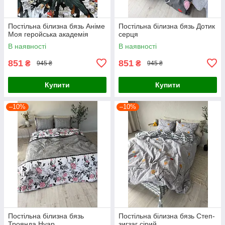
Постільна білизна бязь Аніме
Постільна білизна бязь Дотик
Моя геройська академія
серця
В наявності
В наявності
851
851
₴
₴
945 ₴
945 ₴
Купити
Купити
–10%
–10%
Постільна білизна бязь
Постільна білизна бязь Степ-
Троянда Нуар
зигзаг сірий