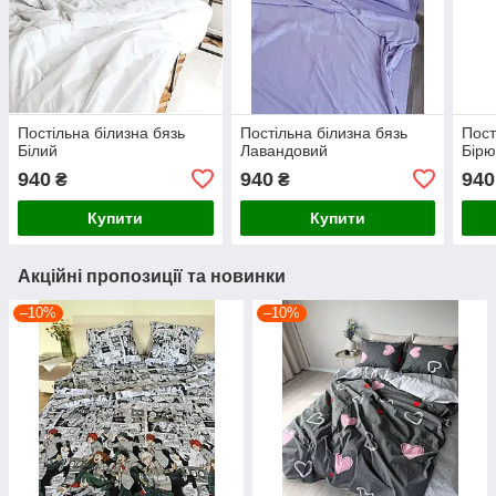
Постільна білизна бязь
Постільна білизна бязь
Пост
Білий
Лавандовий
Бірю
940
940
940
₴
₴
Купити
Купити
Акційні пропозиції та новинки
–10%
–10%