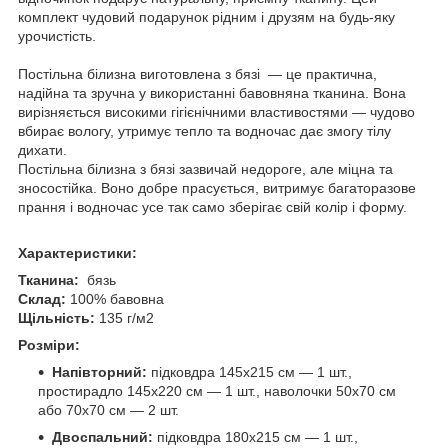
комплект чудовий подарунок рідним і друзям на будь-яку
урочистість.
Постільна білизна виготовлена з бязі — це практична,
надійна та зручна у використанні бавовняна тканина. Вона
вирізняється високими гігієнічними властивостями — чудово
вбирає вологу, утримує тепло та водночас дає змогу тілу
дихати.
Постільна білизна з бязі зазвичай недороге, але міцна та
зносостійка. Воно добре прасується, витримує багаторазове
прання і водночас усе так само зберігає свій колір і форму.
Характеристики:
Тканина:
бязь
Склад:
100% бавовна
Щільність:
135 г/м2
Розміри:
Напівторний:
підковдра 145х215 см — 1 шт.,
простирадло 145х220 см — 1 шт., наволочки 50х70 см
або 70х70 см — 2 шт.
Двоспальний:
підковдра 180х215 см — 1 шт.,