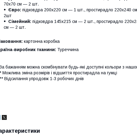
70х70 см — 2 шт.
Євро:
підковдра 200х220 см — 1 шт., простирадло 220х240 см 
2шт
Сімейний:
підковдра 145х215 см — 2 шт., простирадло 220х24
см — 2 шт.
Паковання:
картонна коробка
раїна-виробник тканини:
Туреччина
За бажанням можна скомбінувати будь-які доступні кольори з наш
* Можлива зміна розмірів і відшиття простирадла на гумці
** Відсилання упродовж 1-3 робочих днів
арактеристики