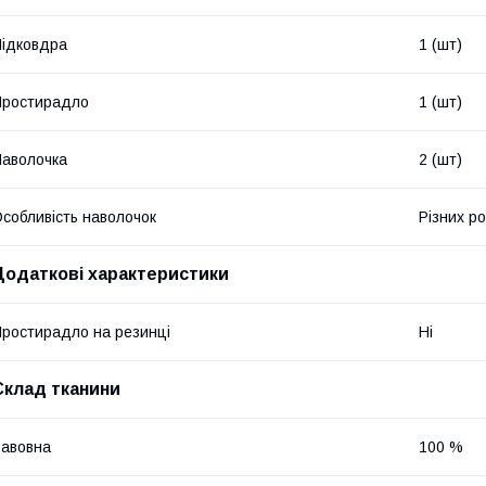
ідковдра
1 (шт)
Простирадло
1 (шт)
аволочка
2 (шт)
собливість наволочок
Різних ро
Додаткові характеристики
ростирадло на резинці
Ні
Склад тканини
авовна
100 %