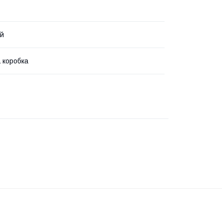
ий
 коробка