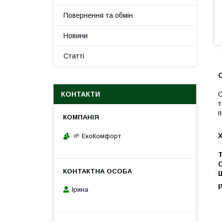
Повернення та обмін
Новини
Статті
О
КОНТАКТИ
С
т
п
🌱 ЕкоКомфорт
Р
Ірина