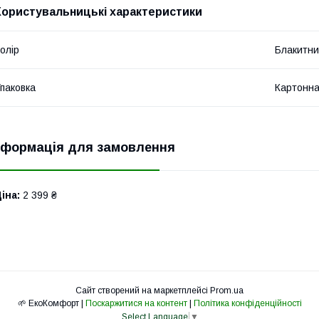
Користувальницькі характеристики
олір
Блакитн
паковка
Картонна
нформація для замовлення
іна:
2 399 ₴
Сайт створений на маркетплейсі
Prom.ua
🌱 ЕкоКомфорт |
Поскаржитися на контент
|
Політика конфіденційності
Select Language
▼