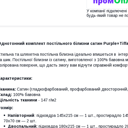
У компанії підключені
будь-який товар не п
днотонний комплект постільного білизни сатин Purple+Tiffa
тильна та шляхетна постільна білизна ідеально впишеться в інтер
а шик. Постільної білизни із сатину, виготовленої з 100% бавовна 
олірована поверхня, що дасть змогу вам відчути справжній комфорт
Характеристики:
Тканина:
Сатин (гладкофарбований, профарбований двосторонній, 
Склад:
100% бавовна
Щільність тканини
- 147 г/м2
озмір:
Напівторний
: підковдра 145х215 см — 1 шт., простирадло 14
70х70 см — 2 шт.
Двоспальний:
підковдра 180х215 см — 1 шт., простирадло 20