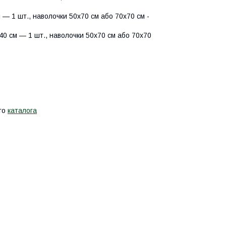
— 1 шт., наволочки 50х70 см або 70х70 см -
0 см — 1 шт., наволочки 50х70 см або 70х70
ого
каталога